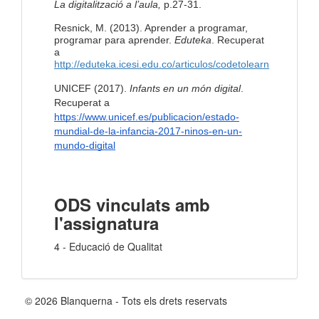
La digitalització a l’aula,
p.27-31.
Resnick, M. (2013). Aprender a programar,
programar para aprender.
Eduteka
. Recuperat
a
http://eduteka.icesi.edu.co/articulos/codetolearn
UNICEF (2017).
Infants en un món digital
.
Recuperat a
https://www.unicef.es/publicacion/estado-
mundial-de-la-infancia-2017-ninos-en-un-
mundo-digital
ODS vinculats amb
l'assignatura
4 - Educació de Qualitat
© 2026 Blanquerna - Tots els drets reservats