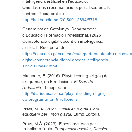
intel·ligència artificial en l'educació:
Orientacions i recomanacions per al seu ús als
centres. Recuperat de:.
http://hdl.handle.net/20.500.12694/5718
Generalitat de Catalunya. Departament
d’Educació i Formació Professional. (2025).
Competència digital docent en intel·ligència
artificial.. Recuperat de:
https://educacio.gencat.cat/ca/departament/publicacions/
digital/competencia-digital-docent-intelligencia-
artificial/index.html.
Muntaner, E. (2016). Playful coding: el goig de
programar, en 5 reflexions.
El Diari de
l’educació
. Recuperat a
http://diarieducacio.cat/playful-coding-el-goig-
de-programar-en-5-reflexions
Prats, M. À. (2022).
Viure en digital. Com
eduquem per l món d'avui.
Eumo Editorial.
Prats, M.À. (2023). Eines i recursos per
treballar a l’aula.
Perspectiva escolar
,
Dossier.