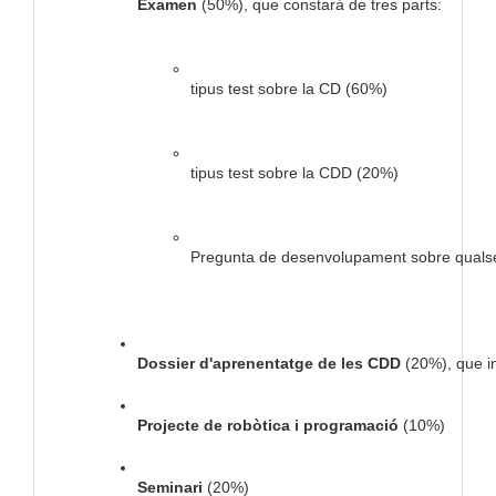
Examen
 (50%), que constarà de tres parts:
tipus test sobre la CD (60%)
tipus test sobre la CDD (20%)
Pregunta de desenvolupament sobre qualsev
Dossier d'aprenentatge de les CDD
 (20%), que in
Projecte de robòtica i programació 
(10%)
Seminari
 (20%)