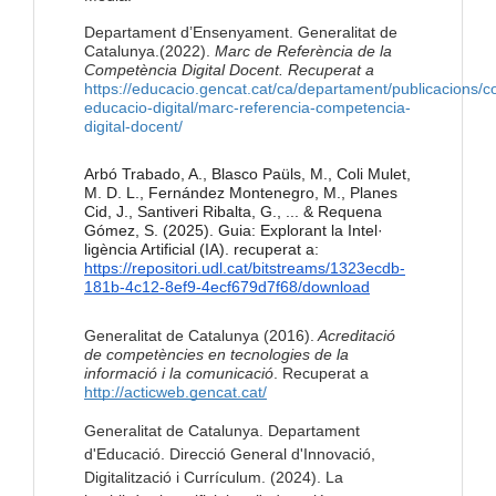
Departament d’Ensenyament. Generalitat de
Catalunya.(2022).
Marc de Referència de la
Competència Digital Docent. Recuperat a
https://educacio.gencat.cat/ca/departament/publicacions/co
educacio-digital/marc-referencia-competencia-
digital-docent/
Arbó Trabado, A., Blasco Paüls, M., Coli Mulet,
M. D. L., Fernández Montenegro, M., Planes
Cid, J., Santiveri Ribalta, G., ... & Requena
Gómez, S. (2025). Guia: Explorant la Intel·
ligència Artificial (IA). recuperat a:
https://repositori.udl.cat/bitstreams/1323ecdb-
181b-4c12-8ef9-4ecf679d7f68/download
Generalitat de Catalunya (2016).
Acreditació
de competències en tecnologies de la
informació i la comunicació
. Recuperat a
http://acticweb.gencat.cat/
Generalitat de Catalunya. Departament
d'Educació. Direcció General d'Innovació,
Digitalització i Currículum. (2024). La