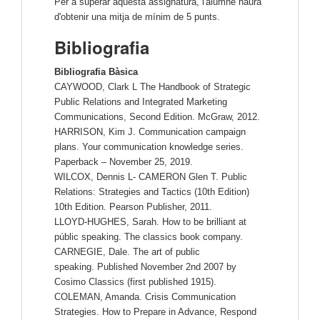
Per a superar aquesta assignatura, l'alumne haurà
d'obtenir una mitja de mínim de 5 punts.
Bibliografia
Bibliografia Bàsica
CAYWOOD, Clark L The Handbook of Strategic
Public Relations and Integrated Marketing
Communications, Second Edition. McGraw, 2012.
HARRISON, Kim J. Communication campaign
plans. Your communication knowledge series.
Paperback – November 25, 2019.
WILCOX, Dennis L- CAMERON Glen T. Public
Relations: Strategies and Tactics (10th Edition)
10th Edition. Pearson Publisher, 2011.
LLOYD-HUGHES, Sarah. How to be brilliant at
públic speaking. The classics book company.
CARNEGIE, Dale. The art of public
speaking. Published November 2nd 2007 by
Cosimo Classics (first published 1915).
COLEMAN, Amanda. Crisis Communication
Strategies. How to Prepare in Advance, Respond