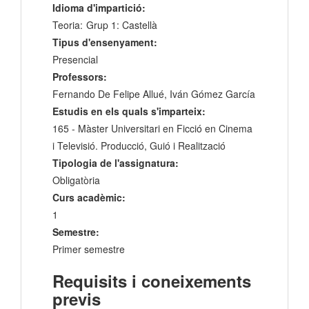
Idioma d'impartició:
Teoria:
Grup 1: Castellà
Tipus d'ensenyament:
Presencial
Professors:
Fernando De Felipe Allué, Iván Gómez García
Estudis en els quals s'imparteix:
165 - Màster Universitari en Ficció en Cinema
i Televisió. Producció, Guió i Realització
Tipologia de l'assignatura:
Obligatòria
Curs acadèmic:
1
Semestre:
Primer semestre
Requisits i coneixements
previs