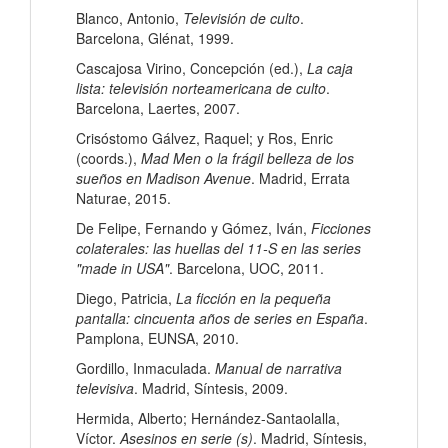
Blanco, Antonio,
Televisión de culto
.
Barcelona, Glénat, 1999.
Cascajosa Virino, Concepción (ed.),
La caja
lista: televisión norteamericana de culto
.
Barcelona, Laertes, 2007.
Crisóstomo Gálvez, Raquel; y Ros, Enric
(coords.),
Mad Men o la frágil belleza de los
sueños en Madison Avenue
. Madrid, Errata
Naturae, 2015.
De Felipe, Fernando y Gómez, Iván,
Ficciones
colaterales: las huellas del 11-S en las series
"made in USA"
. Barcelona, UOC, 2011.
Diego, Patricia,
La ficción en la pequeña
pantalla: cincuenta años de series en España
.
Pamplona, EUNSA, 2010.
Gordillo, Inmaculada.
Manual de narrativa
televisiva
. Madrid, Síntesis, 2009.
Hermida, Alberto; Hernández-Santaolalla,
Víctor.
Asesinos en serie (s)
. Madrid, Síntesis,