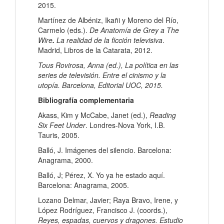
2015.
Martínez de Albéniz, Ikañi y Moreno del Río,
Carmelo (eds.).
De Anatomía de Grey a The
Wire
.
La realidad de la ficción televisiva
.
Madrid, Libros de la Catarata, 2012.
Tous Rovirosa, Anna (ed.), La política en las
series de televisión. Entre el cinismo y la
utopía. Barcelona, Editorial UOC, 2015.
Bibliografía complementaria
Akass, Kim y McCabe, Janet (ed.),
Reading
Six Feet Under
. Londres-Nova York, I.B.
Tauris, 2005.
Balló, J. Imágenes del silencio. Barcelona:
Anagrama, 2000.
Balló, J; Pérez, X. Yo ya he estado aquí.
Barcelona: Anagrama, 2005.
Lozano Delmar, Javier; Raya Bravo, Irene, y
López Rodríguez, Francisco J. (coords.),
Reyes, espadas, cuervos y dragones. Estudio