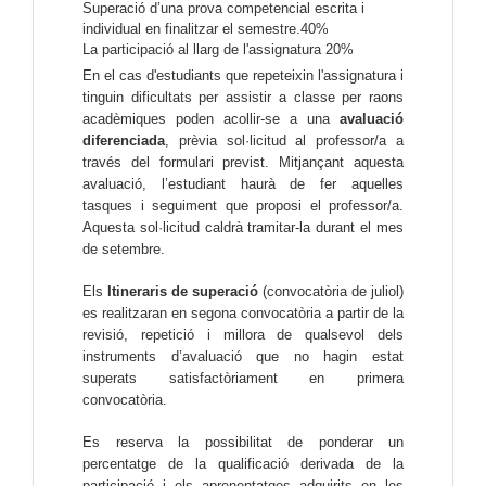
Superació d’una prova competencial escrita i 
individual en finalitzar el semestre.40%
La participació al llarg de l'assignatura 20%
En el cas d'estudiants que repeteixin l'assignatura i 
tinguin dificultats per assistir a classe per raons 
acadèmiques poden acollir-se a una
 avaluació 
diferenciada
, prèvia sol·licitud al professor/a a 
través del formulari previst. Mitjançant aquesta 
avaluació, l’estudiant haurà de fer aquelles 
tasques i seguiment que proposi el professor/a. 
Aquesta sol·licitud caldrà tramitar-la durant el mes 
de setembre.
Els 
Itineraris de superació 
(convocatòria de juliol) 
es realitzaran en segona convocatòria a partir de la 
revisió, repetició i millora de qualsevol dels 
instruments d’avaluació que no hagin estat 
superats satisfactòriament en primera 
convocatòria.
Es reserva la possibilitat de ponderar un 
percentatge de la qualificació derivada de la 
participació i els aprenentatges adquirits en les 