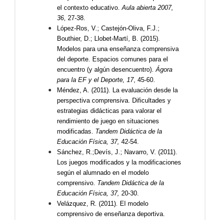
el contexto educativo.
Aula abierta 2007,
36
, 27-38.
López-Ros, V.; Castejón-Oliva, F.J.;
Bouthier, D.; Llobet-Martí, B. (2015).
Modelos para una enseñanza comprensiva
del deporte. Espacios comunes para el
encuentro (y algún desencuentro).
Ágora
para la EF y el Deporte, 17
, 45-60.
Méndez, A. (2011). La evaluación desde la
perspectiva comprensiva. Dificultades y
estrategias didácticas para valorar el
rendimiento de juego en situaciones
modificadas.
Tandem Didáctica de la
Educación Física, 37,
42-54.
Sánchez, R.;Devís, J.; Navarro, V. (2011).
Los juegos modificados y la modificaciones
según el alumnado en el modelo
comprensivo.
Tandem Didáctica de la
Educación Física, 37,
20-30.
Velázquez, R. (2011). El modelo
comprensivo de enseñanza deportiva.