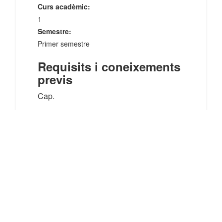
Curs acadèmic:
1
Semestre:
Primer semestre
Requisits i coneixements
previs
Cap.
Assignatures que s'han
de cursar simultàniament
Cap.
Descripció
Grup Principal: Professor Sergi Cutillas
Márquez
Aquest curs està dissenyat per oferir als
estudiants una introducció als principis