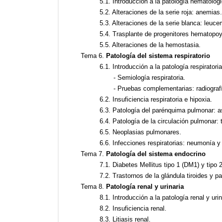
5.1. Introducción a la patología hematológi
5.2. Alteraciones de la serie roja: anemias.
5.3. Alteraciones de la serie blanca: leuce
5.4. Trasplante de progenitores hematopoy
5.5. Alteraciones de la hemostasia.
Tema 6.
Patología del sistema respiratorio
6.1. Introducción a la patología respiratoria
- Semiología respiratoria.
- Pruebas complementarias: radiografí
6.2. Insuficiencia respiratoria e hipoxia.
6.3. Patología del parénquima pulmonar:
6.4. Patología de la circulación pulmonar
6.5. Neoplasias pulmonares.
6.6. Infecciones respiratorias: neumonía y 
Tema 7.
Patología del sistema endocrino
7.1. Diabetes Mellitus tipo 1 (DM1) y tipo 
7.2. Trastornos de la glándula tiroides y pa
Tema 8.
Patología renal y urinaria
8.1. Introducción a la patología renal y urin
8.2. Insuficiencia renal.
8.3. Litiasis renal.