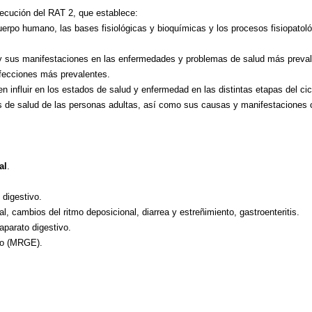
secución del RAT 2, que establece:
uerpo humano, las bases fisiológicas y bioquímicas y los procesos fisiopatológ
 y sus manifestaciones en las enfermedades y problemas de salud más prevalen
nfecciones más prevalentes.
influir en los estados de salud y enfermedad en las distintas etapas del cicl
 de salud de las personas adultas, así como sus causas y manifestaciones 
al
.
 digestivo.
l, cambios del ritmo deposicional, diarrea y estreñimiento, gastroenteritis.
aparato digestivo.
ico (MRGE).