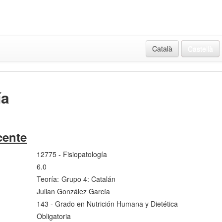
Català
Castellà
ía
cente
12775 - Fisiopatología
6.0
Teoría:
Grupo 4: Catalán
Julian González García
143 - Grado en Nutrición Humana y Dietética
Obligatoria