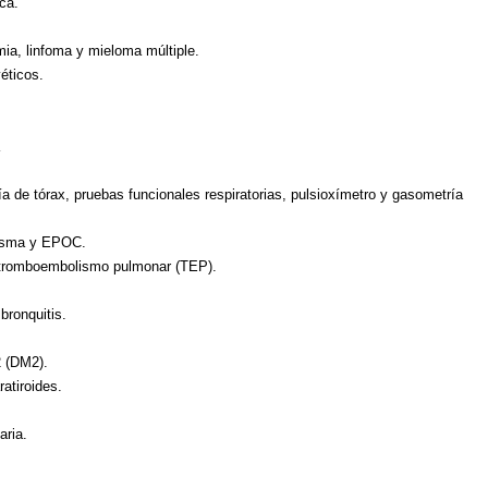
ca.
mia, linfoma y mieloma múltiple.
éticos.
a de tórax, pruebas funcionales respiratorias, pulsioxímetro y gasometría
 asma y EPOC.
: tromboembolismo pulmonar (TEP).
bronquitis.
2 (DM2).
ratiroides.
aria.