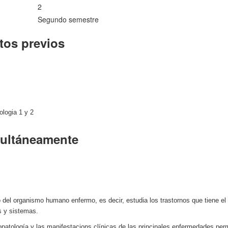
2
Segundo semestre
tos previos
ologia 1 y 2
multáneamente
to del organismo humano enfermo, es decir, estudia los trastornos que tiene 
s y sistemas.
iopatología y las manifestacions clínicas de las principales enfermedades pe