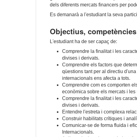
dels diferents mercats financers per po
Es demanarà a l'estudiant la seva particip
Objectius, competències 
L'estudiant ha de ser capaç de:
Comprendre la finalitat i les carac
divises i derivats.
Comprendre els factors que determi
qüestions tant per al directiu d'u
internacionals ens afecta a tots
.
Comprendre com es comporten els m
econòmica sobre els mercats i le
Comprendre la finalitat i les carac
divises i derivats.
Entendre l'estreta i complexa relac
Construir habilitats crítiques i anal
Comunicar-se de forma fluida i efic
Internacionals.