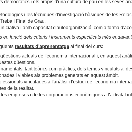
s democràtics i els propis d'una cultura de pau en les seves anàlis
todologies i les tècniques d'investigació bàsiques de les Relacio
l Treball Final de Grau.
niciativa i amb capacitat d'autoorganització, com a forma d'aco
n funció dels criteris i instruments especificats més endavant
següents
resultats d'aprenentatge
al final del curs:
s qüestions actuals de l'economia internacional i, en aquest anàli
uestes qüestions.
 fonamentals, tant teòrics com pràctics, dels temes vinculats al
aonades i viables als problemes generats en aquest àmbit.
ofessionals vinculades a l'anàlisi i l'estudi de l'economia interna
es de la realitat.
e les empreses i de les corporacions econòmiques a l'activitat in