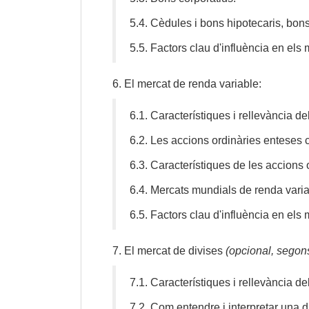
5.4.
Cèdules i bons hipotecaris, bons 
5.5. Factors clau d'influència en els 
6.
El mercat de renda variable:
6.1.
Característiques i rellevància d
6.2.
Les accions ordinàries enteses c
6.3.
Característiques de les accions 
6.4.
Mercats mundials de renda variab
6.5.
Factors clau d'influència en els 
7.
El mercat de divises
(opcional, segon
7.1.
Característiques i rellevància de
7.2.
Com entendre i interpretar una d