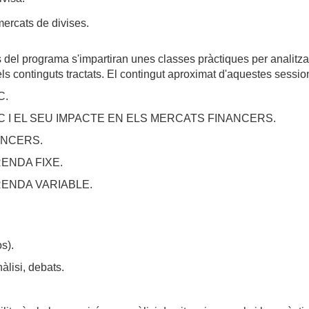
mercats de divises.
ts del programa s'impartiran unes classes pràctiques per analitz
ls continguts tractats. El contingut aproximat d'aquestes sessio
C.
OMIC I EL SEU IMPACTE EN ELS MERCATS FINANCERS.
NANCERS.
RENDA FIXE.
 RENDA VARIABLE.
s).
àlisi, debats.