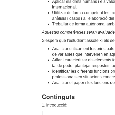
Aplicar els drets humans i els valor
internacional.
Utilitzar de forma competent les me
anàlisis i casos i a l'elaboració de
Treballar de forma autònoma, amb i
Aquestes competències seran avaluades e
S'espera que l'estudiant assoleixi els 
Analitzar críticament les principal
de variables que intervenen en aq
Aïllar i caracteritzar els elements
tal de poder plantejar respostes r
Identificar les diferents funcions pr
professionals en situacions concret
Analitzar el paper i les funcions d
Continguts
1.
Introducció: