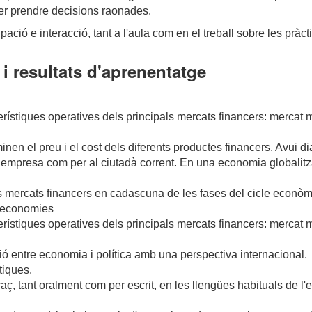
der prendre decisions raonades.
ació e interacció, tant a l'aula com en el treball sobre les pràct
i resultats d'aprenentatge
terístiques operatives dels principals mercats financers: mercat m
nen el preu i el cost dels diferents productes financers. Avui d
na empresa com per al ciutadà corrent. En una economia globali
ercats financers en cadascuna de les fases del cicle econòmic
s economies
terístiques operatives dels principals mercats financers: mercat m
ió entre economia i política amb una perspectiva internacional.
ítiques.
aç, tant oralment com per escrit, en les llengües habituals de l'