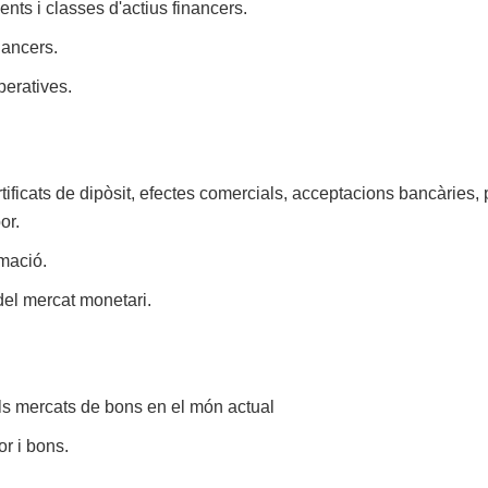
nts i classes d'actius financers.
nancers.
peratives.
certificats de dipòsit, efectes comercials, acceptacions bancàrie
or.
rmació.
del mercat monetari.
els mercats de bons en el món actual
or i bons.