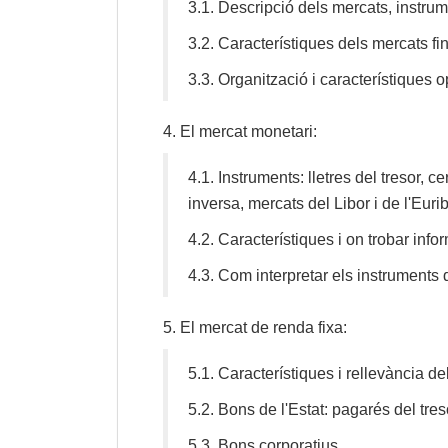
3.1.
Descripció dels mercats, instrume
3.2.
Característiques dels mercats fi
3.3.
Organització i característiques o
4.
El mercat monetari:
4.1.
Instruments: lletres del tresor, 
inversa, mercats del Libor i de l'Eurib
4.2.
Característiques i on trobar info
4.3.
Com interpretar els instruments 
5.
El mercat de renda fixa:
5.1.
Característiques i rellevància d
5.2.
Bons de l'Estat: pagarés del tres
5.3.
Bons corporatius.