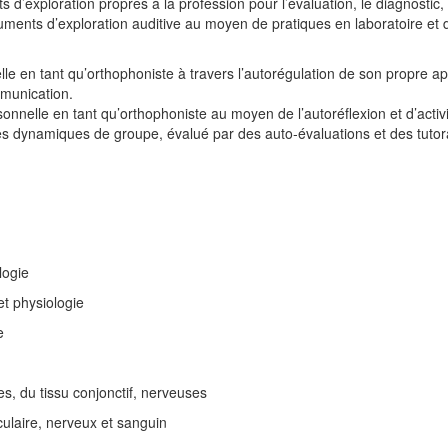
s d’exploration propres à la profession pour l’évaluation, le diagnostic, l
truments d’exploration auditive au moyen de pratiques en laboratoire et 
le en tant qu’orthophoniste à travers l’autorégulation de son propre 
munication.
onnelle en tant qu’orthophoniste au moyen de l’autoréflexion et d’ac
 des dynamiques de groupe, évalué par des auto‑évaluations et des tutor
logie
t physiologie
e
res, du tissu conjonctif, nerveuses
culaire, nerveux et sanguin