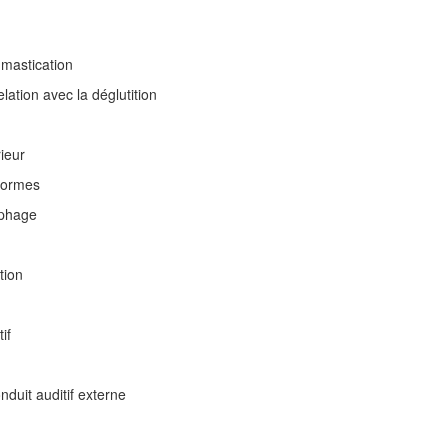
 mastication
ation avec la déglutition
ieur
iformes
ophage
tion
if
onduit auditif externe