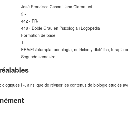
José Francisco Casamitjana Claramunt
2 -
442 - FR/
448 - Doble Grau en Psicologia i Logopèdia
Formation de base
1
FRA/Fisioterapia, podología, nutrición y dietética, terapia 
Segundo semestre
réalables
iologiques I », ainsi que de réviser les contenus de biologie étudiés ava
tanément