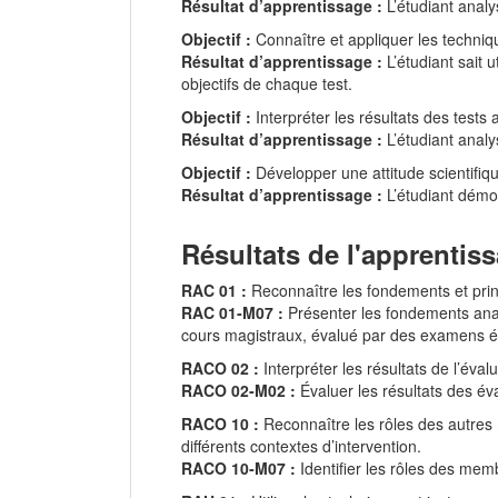
Résultat d’apprentissage :
L’étudiant analy
Objectif :
Connaître et appliquer les techniq
Résultat d’apprentissage :
L’étudiant sait u
objectifs de chaque test.
Objectif :
Interpréter les résultats des tests a
Résultat d’apprentissage :
L’étudiant analy
Objectif :
Développer une attitude scientifiqu
Résultat d’apprentissage :
L’étudiant démon
Résultats de l'apprentis
RAC 01 :
Reconnaître les fondements et prin
RAC 01‑M07 :
Présenter les fondements anato
cours magistraux, évalué par des examens éc
RACO 02 :
Interpréter les résultats de l’éval
RACO 02‑M02 :
Évaluer les résultats des év
RACO 10 :
Reconnaître les rôles des autres 
différents contextes d’intervention.
RACO 10‑M07 :
Identifier les rôles des memb