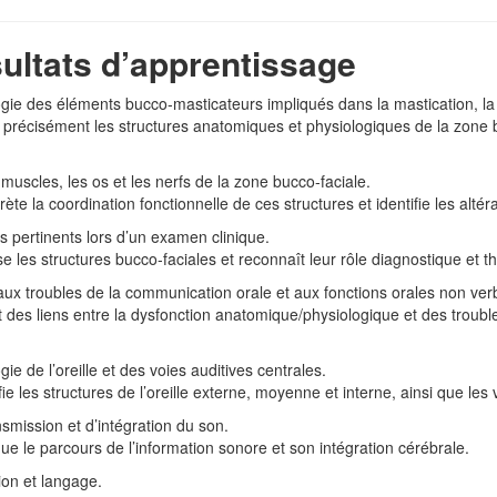
ésultats d’apprentissage
gie des éléments bucco‑masticateurs impliqués dans la mastication, la d
t précisément les structures anatomiques et physiologiques de la zone b
muscles, les os et les nerfs de la zone bucco‑faciale.
rète la coordination fonctionnelle de ces structures et identifie les altéra
s pertinents lors d’un examen clinique.
ise les structures bucco‑faciales et reconnaît leur rôle diagnostique et
s aux troubles de la communication orale et aux fonctions orales non ver
it des liens entre la dysfonction anatomique/physiologique et des trouble
ie de l’oreille et des voies auditives centrales.
fie les structures de l’oreille externe, moyenne et interne, ainsi que les
mission et d’intégration du son.
que le parcours de l’information sonore et son intégration cérébrale.
ion et langage.