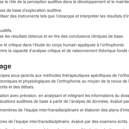
se le rôle de la perception auditive dans le développement et le maintie
ues de base d’exploration auditive.
tiliser des instruments tels que l’otoscope et interpréter les résultats d’
uditifs.
se les résultats obtenus et en tire des conclusions cliniques de base.
e et critique dans l’étude du corps humain appliquée à l’orthophonie.
tre la capacité d’analyse critique et de raisonnement théorique fondé
sage
cipes sous‑jacents aux méthodes thérapeutiques spécifiques de l’orth
miques et physiologiques de l’orthophonie au moyen de la revue de litté
rits et des débats.
uation avec précision, en analysant et intégrant les informations du doss
aluations auditives de base à partir de l’analyse de données, évalué p
membres de l’équipe inter/transdisciplinaire et élaborer des plans d’in
res de l’équipe inter/transdisciplinaire, évalué par des examens écrits.