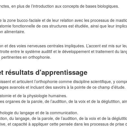
nctes, en plus de l’introduction aux concepts de bases biologiques.
 la zone bucco‑faciale et de leur relation avec les processus de masticat
atomie fonctionnelle de ces structures est étudiée, ainsi que leur impl
on alimentaire.
n et des voies nerveuses centrales impliquées. L’accent est mis sur leu
étroite entre le système auditif et le développement et traitement du la
s pertinentes en orthophonie.
t résultats d'apprentissage
sent et articulent l’orthophonie comme discipline scientifique, y com
rages avancés et incluant des savoirs à la pointe de ce champ d’étude.
atomie et de la physiologie humaines.
s organes de la parole, de l’audition, de la voix et de la déglutition, a
chologie du langage et de la communication.
n, du langage, de la parole, de l’audition, de la voix et de la déglutiti
ive, et capacité à appliquer cette pensée dans les processus de prise d