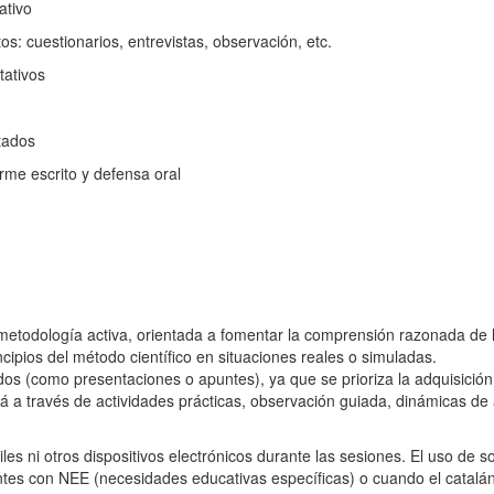
ativo
s: cuestionarios, entrevistas, observación, etc.
tativos
tados
rme escrito y defensa oral
etodología activa, orientada a fomentar la comprensión razonada de los
rincipios del método científico en situaciones reales o simuladas.
s (como presentaciones o apuntes), ya que se prioriza la adquisición d
ará a través de actividades prácticas, observación guiada, dinámicas de 
les ni otros dispositivos electrónicos durante las sesiones. El uso de s
antes con NEE (necesidades educativas específicas) o cuando el catal