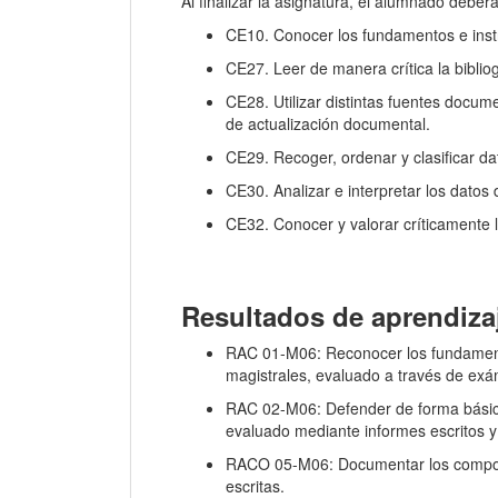
Al finalizar la asignatura, el alumnado deberá
CE10. Conocer los fundamentos e instr
CE27. Leer de manera crítica la bibliog
CE28. Utilizar distintas fuentes docum
de actualización documental.
CE29. Recoger, ordenar y clasificar dat
CE30. Analizar e interpretar los datos 
CE32. Conocer y valorar críticamente l
Resultados de aprendiza
RAC 01-M06: Reconocer los fundamentos 
magistrales, evaluado a través de exá
RAC 02-M06: Defender de forma básica l
evaluado mediante informes escritos y
RACO 05-M06: Documentar los comporta
escritas.