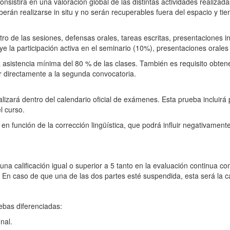
consistirá en una valoración global de las distintas actividades realizad
berán realizarse in situ y no serán recuperables fuera del espacio y t
ro de las sesiones, defensas orales, tareas escritas, presentaciones in
luye la participación activa en el seminario (10%), presentaciones oral
 asistencia mínima del 80 % de las clases. También es requisito obtene
r directamente a la segunda convocatoria.
alizará dentro del calendario oficial de exámenes. Esta prueba incluirá 
l curso.
n función de la corrección lingüística, que podrá influir negativament
na calificación igual o superior a 5 tanto en la evaluación continua co
. En caso de que una de las dos partes esté suspendida, esta será la cal
bas diferenciadas:
nal.