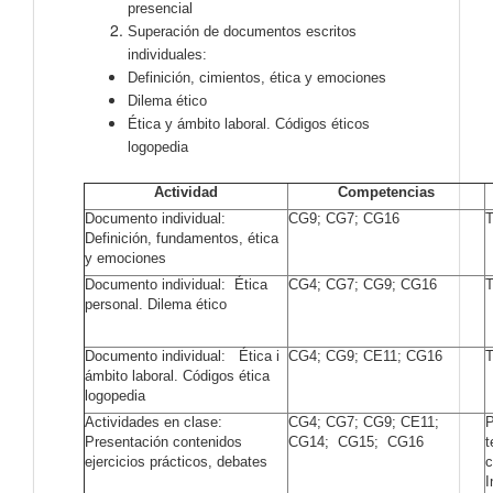
presencial
Superación de documentos escritos
individuales:
Definición, cimientos, ética y emociones
Dilema ético
Ética y ámbito laboral. Códigos éticos
logopedia
Actividad
Competencias
Documento individual:
CG9; CG7; CG16
T
Definición, fundamentos, ética
y emociones
Documento individual: Ética
CG4; CG7; CG9; CG16
T
personal. Dilema ético
Documento individual: Ética i
CG4; CG9; CE11; CG16
T
ámbito laboral. Códigos ética
logopedia
Actividades en clase:
CG4; CG7; CG9; CE11;
P
Presentación contenidos
CG14; CG15; CG16
t
ejercicios prácticos, debates
c
I