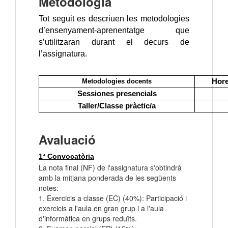
Metodologia
Tot seguit es descriuen les metodologies
d’ensenyament-aprenentatge que
s’utilitzaran durant el decurs de
l’assignatura.
Metodologies docents
Hore
Sessiones presencials
Taller/Classe pràctic/a
Avaluació
1ª Convocatòria
La nota final (NF) de l'assignatura s'obtindrà
amb la mitjana ponderada de les següents
notes:
1. Exercicis a classe (EC) (40%): Participació i
exercicis a l'aula en gran grup i a l'aula
d'informàtica en grups reduïts.