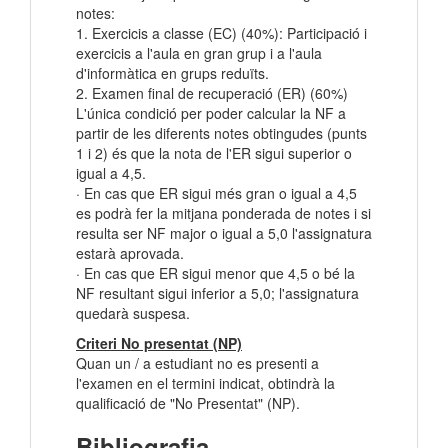
notes:
1. Exercicis a classe (EC) (40%): Participació i
exercicis a l'aula en gran grup i a l'aula
d'informàtica en grups reduïts.
2. Examen final de recuperació (ER) (60%)
L'única condició per poder calcular la NF a
partir de les diferents notes obtingudes (punts
1 i 2) és que la nota de l'ER sigui superior o
igual a 4,5.
· En cas que ER sigui més gran o igual a 4,5
es podrà fer la mitjana ponderada de notes i si
resulta ser NF major o igual a 5,0 l'assignatura
estarà aprovada.
· En cas que ER sigui menor que 4,5 o bé la
NF resultant sigui inferior a 5,0; l'assignatura
quedarà suspesa.
Criteri No presentat (NP)
Quan un / a estudiant no es presenti a
l'examen en el termini indicat, obtindrà la
qualificació de "No Presentat" (NP).
Bibliografia