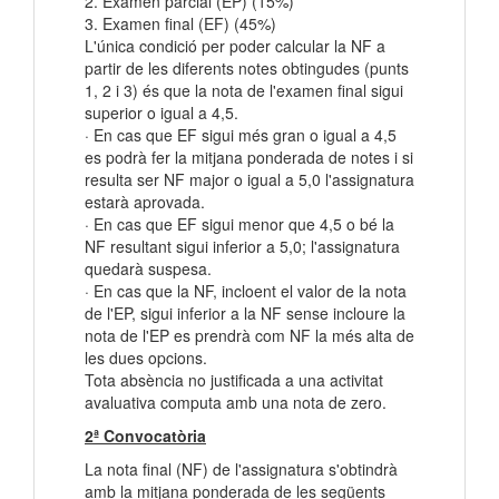
2. Examen parcial (EP) (15%)
3. Examen final (EF) (45%)
L'única condició per poder calcular la NF a
partir de les diferents notes obtingudes (punts
1, 2 i 3) és que la nota de l'examen final sigui
superior o igual a 4,5.
· En cas que EF sigui més gran o igual a 4,5
es podrà fer la mitjana ponderada de notes i si
resulta ser NF major o igual a 5,0 l'assignatura
estarà aprovada.
· En cas que EF sigui menor que 4,5 o bé la
NF resultant sigui inferior a 5,0; l'assignatura
quedarà suspesa.
· En cas que la NF, incloent el valor de la nota
de l'EP, sigui inferior a la NF sense incloure la
nota de l'EP es prendrà com NF la més alta de
les dues opcions.
Tota absència no justificada a una activitat
avaluativa computa amb una nota de zero.
2ª Convocatòria
La nota final (NF) de l'assignatura s'obtindrà
amb la mitjana ponderada de les següents