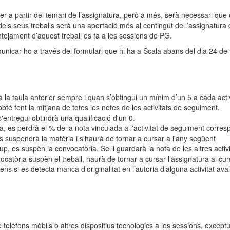
fer a partir del temari de l’assignatura, però a més, serà necessari que 
dels seus treballs serà una aportació més al contingut de l’assignatura
antejament d’aquest treball es fa a les sessions de PG.
unicar-ho a través del formulari que hi ha a Scala abans del dia 24 de 
 la taula anterior sempre i quan s’obtingui un mínim d’un 5 a cada activ
té fent la mitjana de totes les notes de les activitats de seguiment.
'entregui obtindrà una qualificació d'un 0.
da, es perdrà el % de la nota vinculada a l'activitat de seguiment corres
es suspendrà la matèria i s'haurà de tornar a cursar a l'any següent
up, es suspèn la convocatòria. Se li guardarà la nota de les altres activi
catòria suspèn el treball, haurà de tornar a cursar l’assignatura al cu
ns si es detecta manca d’originalitat en l’autoria d’alguna activitat aval
e telèfons mòbils o altres dispositius tecnològics a les sessions, excep