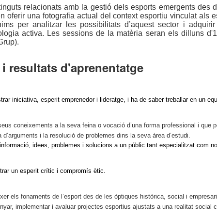
nguts relacionats amb la gestió dels esports emergents des d’u
 oferir una fotografia actual del context esportiu vinculat al
ms per analitzar les possibilitats d’aquest sector i adquirir
ogia activa. Les sessions de la matèria seran els dilluns d
Grup).
i resultats d'aprenentatge
r iniciativa, esperit emprenedor i lideratge, i ha de saber treballar en un equip
s seus coneixements a la seva feina o vocació d’una forma professional i que
a d’arguments i la resolució de problemes dins la seva àrea d’estudi.
nformació, idees, problemes i solucions a un públic tant especialitzat com no
ar un esperit crític i compromís ètic.
er els fonaments de l’esport des de les òptiques històrica, social i empresari
yar, implementar i avaluar projectes esportius ajustats a una realitat social 