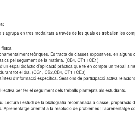
a:
agrupa en tres modalitats a través de les quals es treballen les compet
 física
namentalment teòriques. Es tracta de classes expositives, en alguns c
bàsics pel seguiment de la matèria. (CB4, CT1 i CE1)
d'un espai didàctic d’aplicació pràctica que té en compte un treball simu
 durant tot el dia. (CG1, CB2,CB4, CT1 i CE3)
 síntesi d'informació específica. Sessions de participació activa relacion
l·lectiva per fer el seguiment dels treballs plantejats als estudiants.
l:
Lectura i estudi de la bibliografia recomanada a classe, preparació d'
s:
Aprenentatge orientat a la resolució de problemes i l’aprenentatge c