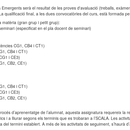
ts Emergents serà el resultat de les proves d'avaluació (treballs, exàmen
 La qualificació final, a les dues convocatòries del curs, està formada pe
a matèria (gran grup i petit grup):
seminari (especificat en el pla docent de seminari)
tències CG1, CB4 i CT1)
G1, CB4 i CT1)
 CG1 i CE3)
CG1, CB2, CE1)
G1, CB4 i CT1)
 CG1 i CE3)
CG1, CB2, CE1)
océs d’aprenentatge de l’alumnat, aquesta assignatura requereix la real
ics i a lliurar segons els terminis que es trobaran a l’SCALA. Les activi
 del termini establert. A més de les activitats de seguiment, s’haurà d’a