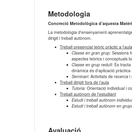
Metodologia
Concreció Metodològica d’aquesta Matèri
La metodologia d'ensenyament-aprenentatge s'
dirigit i treball autònom.
Treball presencial teòric pràctic a l'aula
Classe en gran grup:
Sessions fo
aspectes teòrics i conceptuals 
Classe en grup reduït:
Es tracta 
dinàmica és d'aplicació pràctica
Seminari:
Activitats de recerca i
Treball dirigit fora de l'aula
Tutoria:
Orientació individual i co
Treball autònom de l'estudiant
Estudi i treball autònom individua
Estudi i treball autònom en grup
Avaluació