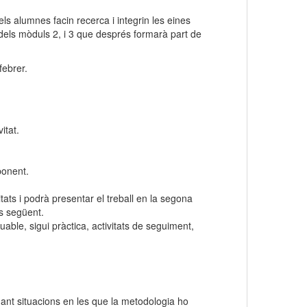
els alumnes facin recerca i integrin les eines
 dels mòduls 2, i 3 que després formarà part de
febrer.
itat.
ponent.
tats i podrà presentar el treball en la segona
rs següent.
uable, sigui pràctica, activitats de seguiment,
tuant situacions en les que la metodologia ho