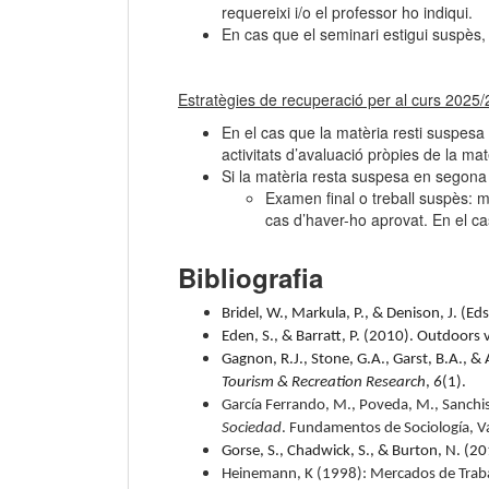
requereixi i/o el professor ho indiqui.
En cas que el seminari estigui suspès,
Estratègies de recuperació per al curs 2025
/
En el cas que la matèria resti suspesa 
activitats d’avaluació pròpies de la mat
Si la matèria resta suspesa en segona c
Examen final o treball suspès: m
cas d’haver-ho aprovat. En el cas
Bibliografia
Bridel, W., Markula, P., & Denison, J. (Ed
Eden, S., & Barratt, P. (2010). Outdoors
Gagnon, R.J., Stone, G.A., Garst, B.A., & 
Tourism & Recreation Research
,
6
(1).
García Ferrando, M., Poveda, M., Sanchis
Sociedad
. Fundamentos de Sociología, Val
Gorse, S., Chadwick, S., & Burton, N. (20
Heinemann, K (1998): Mercados de Traba