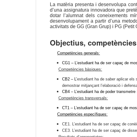
La matèria presenta i desenvolupa conti
d’una assignatura innovadora que pretén
dotar l’alumnat dels coneixements míni
desenvolupament a partir d’una metodol
activitats de GG (Gran Grup) i PG (Petit 
Objectius, competències 
Competències generals:
CG1 – L’estudiant ha de ser capaç de mostra
Competències bàsiques:
CB2 – L’
estudiant ha de saber aplicar el
demostrar mitjançant l’elaboració i defens
CB4 – L’estudiant ha de poder transmetre i
Competències transversals:
CT1 – L’estudiant ha de ser capaç de mostr
Competències específiques:
CE1. L’estudiant ha de ser capaç de conèix
CE3. L’estudiant ha de ser capaç de dissen
Resultats d’aprenentatge: