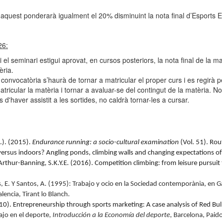
 aquest ponderarà igualment el 20% disminuint la nota final d’Esports E
26
:
i el seminari estigui aprovat, en cursos posteriors, la nota final de la
èria.
onvocatòria s’haurà de tornar a matricular el proper curs i es regirà p
atricular la matèria i tornar a avaluar-se del contingut de la matèria. 
 d'haver assistit a les sortides, no caldrà tornar-les a cursar.
s.). (2015).
Endurance running: a socio-cultural examination
(Vol. 51). Rou
 versus indoors? Angling ponds, climbing walls and changing expectations o
Arthur-Banning, S.K.Y.E. (2016). Competition climbing: from leisure pursuit t
, E. Y Santos, A. (1995): Trabajo y ocio en la Sociedad contemporània, en G
encia, Tirant lo Blanch.
10). Entrepreneurship through sports marketing: A case analysis of Red Bull
jo en el deporte,
Introducción a la Economía del deporte
, Barcelona, Paido