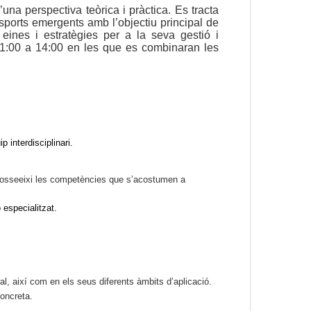
na perspectiva teòrica i pràctica. Es tracta
s esports emergents amb
l’objectiu principal de
 eines i estratègies per a la seva gestió i
'11:00 a 14:00 en les que es combinaran les
 interdisciplinari.
 posseeixi les competències que s’acostumen a
 especialitzat.
al, així com en els seus diferents àmbits d’aplicació.
concreta.