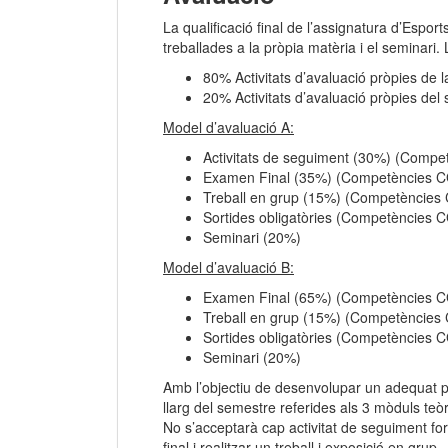
La qualificació final de l’assignatura d’Espor
treballades a la pròpia matèria i el seminari.
80% Activitats d’avaluació pròpies de l
20% Activitats d’avaluació pròpies del 
Model d’avaluació A:
Activitats de seguiment (30%) (Compe
Examen Final (35%) (Competències C
Treball en grup (15%) (Competències
Sortides obligatòries (Competències 
Seminari (20%)
Model d’avaluació B:
Examen Final (65%) (Competències C
Treball en grup (15%) (Competències
Sortides obligatòries (Competències 
Seminari (20%)
Amb l’objectiu de desenvolupar un adequat pr
llarg del semestre referides als 3 mòduls teòr
No s’acceptarà cap activitat de seguiment fora
final i realitzar un treball i exposició en grup.