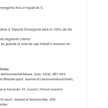
mergents fins un topall de 5.
 matèria d’ Esports Emergents serà el 100% de les
els següents criteris:
No es guarda la nota de cap treball o examen en
tledge.
f environmental leisure.
Area
,
42
(4), 487-493.
o lifestyle sport.
Journal of Unconventional Parks,
arcía Ferrando, M. (coord.):
Pensar nuestra
 in sport.
Journal of Sponsorship
,
3
(4).
tribo.