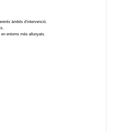
erents àmbits d’intervenció.
ts.
m en entorns més allunyats.