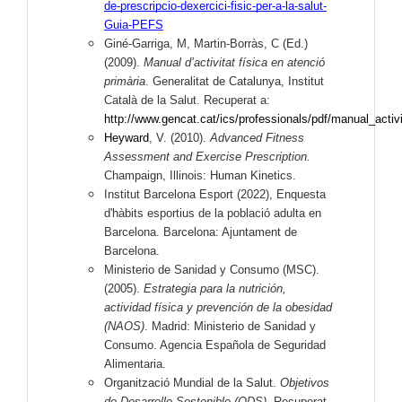
de-prescripcio-dexercici-fisic-per-a-la-salut-
Guia-PEFS
Giné-Garriga, M, Martin-Borràs, C (Ed.)
(2009).
Manual d’activitat física en atenció
primària
. Generalitat de Catalunya, Institut
Català de la Salut. Recuperat a:
http://www.gencat.cat/ics/professionals/pdf/manual_activi
Heyward
, V. (2010).
Advanced Fitness
Assessment and Exercise Prescription.
Champaign, Illinois: Human Kinetics.
Institut Barcelona Esport (2022), Enquesta
d'hàbits esportius de la població adulta en
Barcelona. Barcelona: Ajuntament de
Barcelona.
Ministerio de Sanidad y Consumo (MSC).
(2005).
Estrategia para la nutrición,
actividad física y prevención de la obesidad
(NAOS)
. Madrid: Ministerio de Sanidad y
Consumo. Agencia Española de Seguridad
Alimentaria.
Organització Mundial de la Salut.
Objetivos
de Desarrollo Sostenible (ODS)
. Recuperat