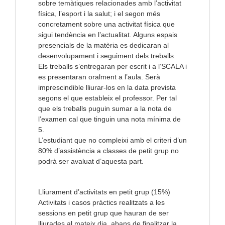
sobre temàtiques relacionades amb l’activitat
física, l’esport i la salut; i el segon més
concretament sobre una activitat física que
sigui tendència en l’actualitat. Alguns espais
presencials de la matèria es dedicaran al
desenvolupament i seguiment dels treballs.
Els treballs s’entregaran per escrit i a l’SCALA i
es presentaran oralment a l’aula. Serà
imprescindible lliurar-los en la data prevista
segons el que estableix el professor. Per tal
que els treballs puguin sumar a la nota de
l’examen cal que tinguin una nota mínima de
5.
L’estudiant que no compleixi amb el criteri d’un
80% d’assistència a classes de petit grup no
podrà ser avaluat d’aquesta part.
Lliurament d’activitats en petit grup (15%)
Activitats i casos pràctics realitzats a les
sessions en petit grup que hauran de ser
lliurades al mateix dia, abans de finalitzar la