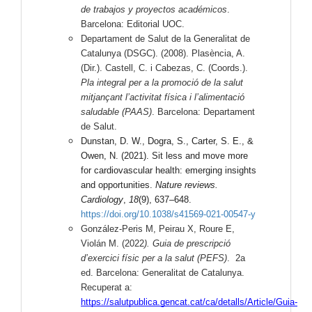
de trabajos y proyectos académicos
.
Barcelona: Editorial UOC.
Departament de Salut de la Generalitat de
Catalunya (DSGC). (2008). Plasència, A.
(Dir.). Castell, C. i Cabezas, C. (Coords.).
Pla integral per a la promoció de la salut
mitjançant l’activitat física i l’alimentació
saludable (PAAS)
. Barcelona: Departament
de Salut.
Dunstan, D. W., Dogra, S., Carter, S. E., &
Owen, N. (2021). Sit less and move more
for cardiovascular health: emerging insights
and opportunities.
Nature reviews.
Cardiology
,
18
(9), 637–648.
https://doi.org/10.1038/s41569-021-00547-y
González-Peris M, Peirau X, Roure E,
Violán M. (2022
). Guia de prescripció
d’exercici físic per a la salut (PEFS)
. 2a
ed. Barcelona: Generalitat de Catalunya.
Recuperat a:
https://salutpublica.gencat.cat/ca/detalls/Article/Guia-