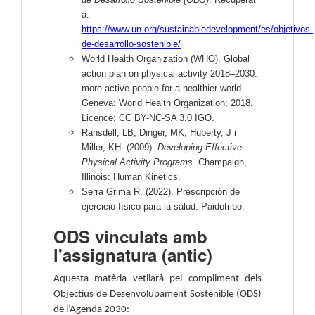
a:
https://www.un.org/sustainabledevelopment/es/objetivos-
de-desarrollo-sostenible/
World Health Organization (WHO). Global
action plan on physical activity 2018–2030:
more active people for a healthier world.
Geneva: World Health Organization; 2018.
Licence: CC BY-NC-SA 3.0 IGO.
Ransdell, LB; Dinger, MK; Huberty, J i
Miller, KH. (2009).
Developing Effective
Physical Activity Programs.
Champaign,
Illinois: Human Kinetics.
Serra Grima R. (2022). Prescripción de
ejercicio físico para la salud. Paidotribo.
ODS vinculats amb
l'assignatura (antic)
Aquesta matèria vetllarà pel compliment dels
Objectius de Desenvolupament Sostenible (ODS)
de l’Agenda 2030: