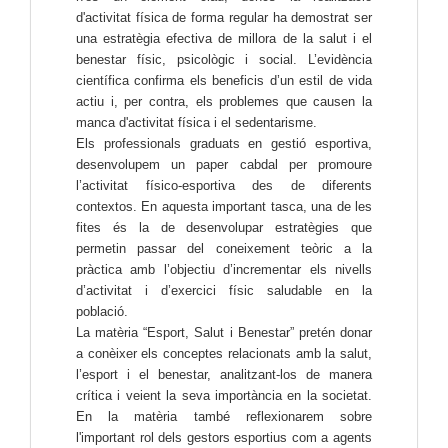
d'activitat física de forma regular ha demostrat ser
una estratègia efectiva de millora de la salut i el
benestar físic, psicològic i social. L’evidència
científica confirma els beneficis d’un estil de vida
actiu i, per contra, els problemes que causen la
manca d'activitat física i el sedentarisme.
Els professionals graduats en gestió esportiva,
desenvolupem un paper cabdal per promoure
l’activitat físico-esportiva des de diferents
contextos. En aquesta important tasca, una de les
fites és la de desenvolupar estratègies que
permetin passar del coneixement teòric a la
pràctica amb l’objectiu d’incrementar els nivells
d’activitat i d’exercici físic saludable en la
població.
La matèria “Esport, Salut i Benestar” pretén donar
a conèixer els conceptes relacionats amb la salut,
l’esport i el benestar, analitzant-los de manera
crítica i veient la seva importància en la societat.
En la matèria també reflexionarem sobre
l'important rol dels gestors esportius com a agents