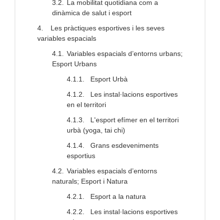
3.2.
La mobilitat quotidiana com a
dinàmica de salut i esport
4.
Les pràctiques esportives i les seves
variables espacials
4.1.
Variables espacials d’entorns urbans;
Esport Urbans
4.1.1.
Esport Urbà
4.1.2.
Les instal·lacions esportives
en el territori
4.1.3.
L'esport efímer en el territori
urbà (yoga, tai chi)
4.1.4.
Grans esdeveniments
esportius
4.2.
Variables espacials d’entorns
naturals; Esport i Natura
4.2.1.
Esport a la natura
4.2.2.
Les instal·lacions esportives