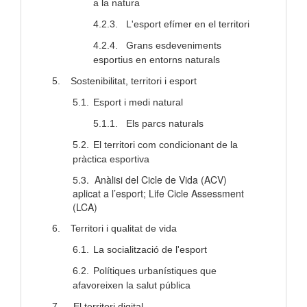
a la natura
4.2.3.
L'esport efímer en el territori
4.2.4.
Grans esdeveniments
esportius en entorns naturals
5.
Sostenibilitat, territori i esport
5.1.
Esport i medi natural
5.1.1.
Els parcs naturals
5.2.
El territori com condicionant de la
pràctica esportiva
5.3.
Anàlisi del Cicle de Vida (ACV)
aplicat a l’esport; Life Cicle Assessment
(LCA)
6.
Territori i qualitat de vida
6.1.
La socialització de l'esport
6.2.
Polítiques urbanístiques que
afavoreixen la salut pública
7.
El territori digital