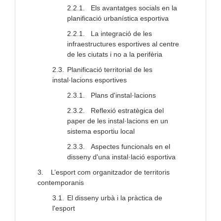
2.2.1.
Els avantatges socials en la
planificació urbanística esportiva
2.2.1.
La integració de les
infraestructures esportives al centre
de les ciutats i no a la perifèria
2.3.
Planificació territorial de les
instal·lacions esportives
2.3.1.
Plans d'instal·lacions
2.3.2.
Reflexió estratègica del
paper de les instal·lacions en un
sistema esportiu local
2.3.3.
Aspectes funcionals en el
disseny d'una instal·lació esportiva
3.
L’esport com organitzador de territoris
contemporanis
3.1.
El disseny urbà i la pràctica de
l'esport