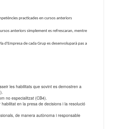
mpetències practicades en cursos anteriors
n cursos anteriors simplement es refrescaran, mentre
el Pla d'Empresa de cada Grup es desenvoluparà pas a
seir les habilitats que sovint es demostren a
).
om no especialitzat (CB4).
abilitat en la presa de decisions i la resolució
rofessionals, de manera autònoma i responsable