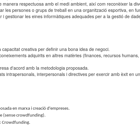
e manera respectuosa amb el medi ambient, així com reconèixer la divers
ar les persones o grups de treball en una organització esportiva, en f
car i gestionar les eines informàtiques adequades per a la gestió de da
 capacitat creativa per definir una bona idea de negoci.
s coneixements adquirits en altres matèries (finances, recursos humans,
presa d'acord amb la metodologia proposada.
s intrapersonals, interpersonals i directives per exercir amb èxit en un 
posada en marxa i creació d'empreses.
te (sense crowdfunding).
e: Crowdfunding.