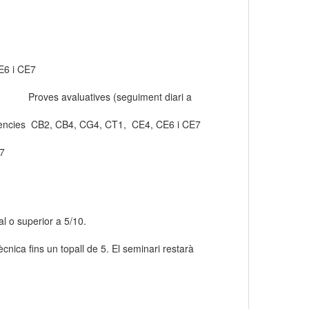
 CB4, CG3, CG4, CT1, CT2, CE6 i CE7
CE7 Proves avaluatives (seguiment diari a
 competències CB2, CB4, CG4, CT1, CE4, CE6 i CE7
2, CB4, CG3, CG4, CT2, CE4 i CE7
al o superior a 5/10.
nica fins un topall de 5. El seminari restarà