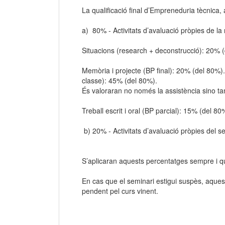
La qualificació final d’Empreneduria tècnica,
a) 80% - Activitats d’avaluació pròpies de la 
Situacions (research + deconstr
Memòria i projecte (BP final): 20% (del 8
classe): 45% (del 80%).
És valoraran no només la assistència sino t
Treball escrit i oral (BP parcia
b) 20% - Activitats d’avaluació pròpies del se
S’aplicaran aquests percentatges sempre i quan
En cas que el seminari estigui suspès, aquest
pendent pel curs vinent.