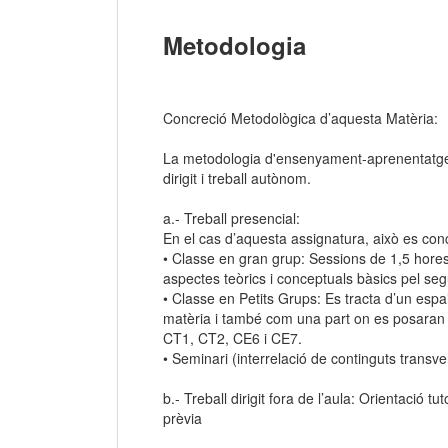
Metodologia
Concreció Metodològica d’aquesta Matèria:
La metodologia d'ensenyament-aprenentatge s'
dirigit i treball autònom.
a.- Treball presencial:
En el cas d’aquesta assignatura, això es concr
• Classe en gran grup: Sessions de 1,5 hores
aspectes teòrics i conceptuals bàsics pel s
• Classe en Petits Grups: Es tracta d’un espa
matèria i també com una part on es posaran e
CT1, CT2, CE6 i CE7.
• Seminari (interrelació de continguts transver
b.- Treball dirigit fora de l’aula: Orientació t
prèvia