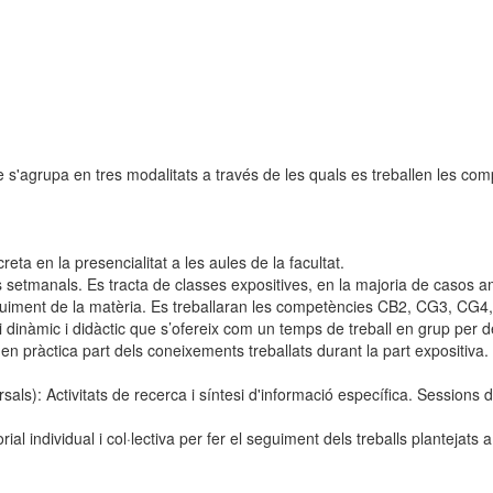
agrupa en tres modalitats a través de les quals es treballen les compet
eta en la presencialitat a les aules de la facultat.
 setmanals. Es tracta de classes expositives, en la majoria de casos am
eguiment de la matèria. Es treballaran les competències CB2, CG3, CG4
i dinàmic i didàctic que s’ofereix com un temps de treball en grup per d
n pràctica part dels coneixements treballats durant la part expositiv
sals): Activitats de recerca i síntesi d'informació específica. Sessions d
utorial individual i col·lectiva per fer el seguiment dels treballs planteja