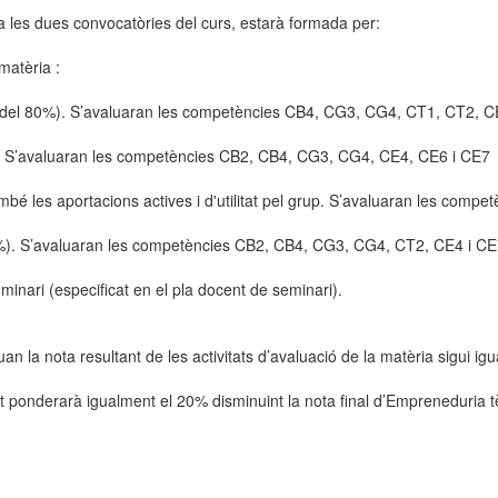
 a les dues convocatòries del curs, estarà formada per:
matèria :
ucció): 20% (del 80%). S’avaluaran les competències
0%). S’avaluaran les competències CB2, CB4, CG3, CG4, CE4, CE6 i 
ambé les aportacions actives i d'utilitat pel grup. S’avaluaran les
l): 15% (del 80%). S’avaluaran les competències CB
minari (especificat en el pla docent de seminari).
 la nota resultant de les activitats d’avaluació de la matèria sigui igu
 ponderarà igualment el 20% disminuint la nota final d’Empreneduria tèc