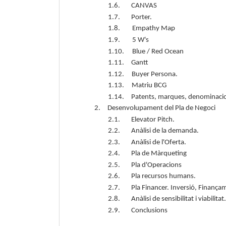
1.6.
CANVAS
1.7.
Porter.
1.8. Empathy Map
1.9. 5 W's
1.10.
Blue / Red Ocean
1.11.
Gantt
1.12.
Buyer Persona.
1.13. Matriu BCG
1.14.
Patents, marques, denominacions
2.
Desenvolupament del Pla de Negoci
2.1.
Elevator Pitch.
2.2.
Anàlisi de la demanda.
2.3.
Anàlisi de l'Oferta.
2.4.
Pla de Màrqueting
2.5.
Pla d'Operacions
2.6.
Pla recursos humans.
2.7.
Pla Financer. Inversió, Finança
2.8.
Anàlisi de sensibilitat i viabilita
2.9.
Conclusions