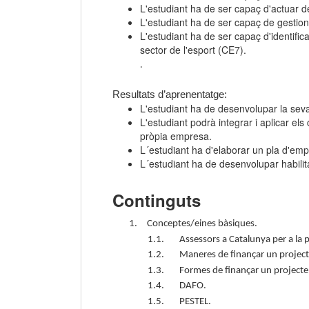
L'estudiant ha de ser capaç d'actuar d
L'estudiant ha de ser capaç de gestion
L'estudiant ha de ser capaç d'identifi
sector de l'esport (CE7).
.
Resultats d’aprenentatge:
L'estudiant ha de desenvolupar la seva
L'estudiant podrà integrar i aplicar el
pròpia empresa.
L´estudiant ha d'elaborar un pla d'em
L´estudiant ha de desenvolupar habilitat
Continguts
1.
Conceptes/eines bàsiques.
1.1.
Assessors a Catalunya per a la 
1.2.
Maneres de finançar un projec
1.3.
Formes de finançar un project
1.4.
DAFO.
1.5.
PESTEL.