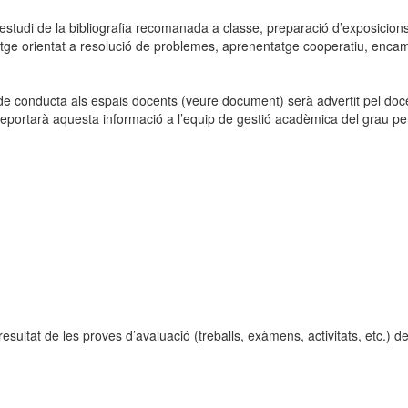
i estudi de la bibliografia recomanada a classe, preparació d’exposicions
ge orientat a resolució de problemes, aprenentatge cooperatiu, encaminat
 conducta als espais docents (veure document) serà advertit pel docent
 reportarà aquesta informació a l’equip de gestió acadèmica del grau per
esultat de les proves d’avaluació (treballs, exàmens, activitats, etc.) 