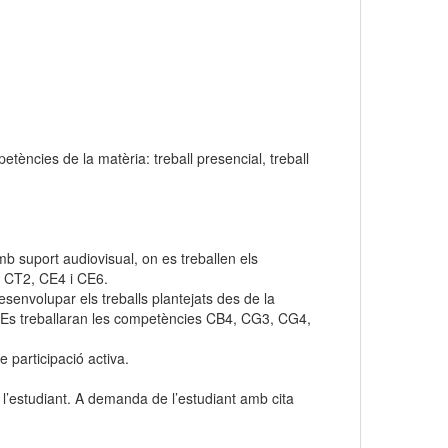
ències de la matèria: treball presencial, treball
b suport audiovisual, on es treballen els
, CT2, CE4 i CE6.
esenvolupar els treballs plantejats des de la
a. Es treballaran les competències CB4, CG3, CG4,
e participació activa.
ts a l’estudiant. A demanda de l’estudiant amb cita