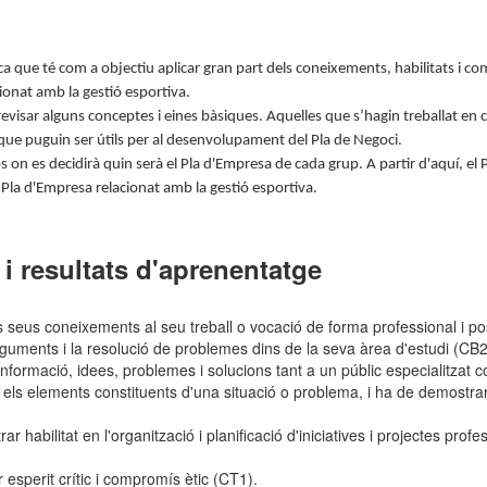
a que té com a objectiu aplicar gran part dels coneixements, habilitats i co
ionat amb la gestió esportiva.
 revisar alguns conceptes i eines bàsiques. Aquelles que s’hagin treballat e
que puguin ser útils per al desenvolupament del Pla de Negoci.
ups on es decidirà quin serà el Pla d'Empresa de cada grup. A partir d'aquí, 
Pla d'Empresa relacionat amb la gestió esportiva.
i resultats d'aprenentatge
s seus coneixements al seu treball o vocació de forma professional i pos
rguments i la resolució de problemes dins de la seva àrea d'estudi (CB2
nformació, idees, problemes i solucions tant a un públic especialitzat c
 els elements constituents d'una situació o problema, i ha de demostrar h
r habilitat en l'organització i planificació d'iniciatives i projectes p
esperit crític i compromís ètic (CT1).