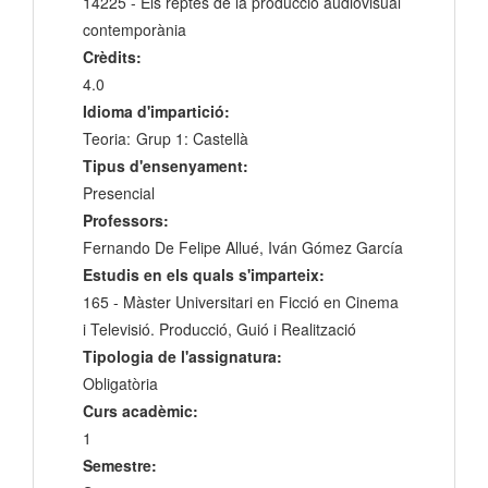
14225 - Els reptes de la producció audiovisual
contemporània
Crèdits:
4.0
Idioma d'impartició:
Teoria:
Grup 1: Castellà
Tipus d'ensenyament:
Presencial
Professors:
Fernando De Felipe Allué, Iván Gómez García
Estudis en els quals s'imparteix:
165 - Màster Universitari en Ficció en Cinema
i Televisió. Producció, Guió i Realització
Tipologia de l'assignatura:
Obligatòria
Curs acadèmic:
1
Semestre: