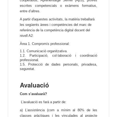
cooperatius, Aprenentatge Servei (ApS), proves
escrites competencials o exàmens formatius,
entre d’altres.
A partir d'aquestes activitats, la matèria treballarà
les següents àrees i competències del marc de
referència de la competència digital docent del
nivell A2:
Àrea 1. Compromís professional:
1.1. Comunicació organitzativa.
1.2. Participació, col·laboració i coordinació
professional.
1.5. Protecció de dades personals, privadesa,
seguretat.
Avaluació
Com s’avaluarà?
L'avaluació es farà a partir de:
a) L’assistència (com a mínim al 80% de les
classes pràctiques i les vinculades al projecte