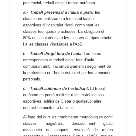
presencial, treball dirigit i treball autònom.
a.-
Treball presencial
a l’aula o pista
:
les
classes es realitzaran a les instal·lacions
esportives d’Hospitalet Nord, combinant les
classes teòriques i pràctiques. És obligatori el
80% de l’assistència a les classes de tipus pràctic
i a les classes vinculades a l'ApS.
b.-
Treball dirigit fora de l’aula
:
Les hores
corresponents al treball dirigit fora d’aula
comptaran amb l’acompanyament i seguiment de
la professora en l'horari establert per les atencions
personals.
c.-
Treball autònom de l’estudiant
:
El treball
autònom es podrà realitzar a les instal·lacions
esportives, edifici de Císter o qualsevol altre
context comunitari o familiar.
Al llarg del curs es combinaran metodologies com:
classes magistrals, descobriment guiat,
assignació de tasques, resolució de reptes