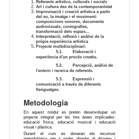
Referents artístics, culturals i socials
Art i cultura des de la contemporanïetat
Improvisació i creació artística a partir
del so, la imatge i el moviment:
composicions sonores, documents
audiovisuals, coreografies,
transformació dels espais…
Interpretació, reflexió i anàlisi de la
pròpia experiència artística
Projecte multidisciplinari:
5.1. Elaboració i
experiència d'un procés creatiu.
5.2. Percepció, anàlisi de
l'entorn i recerca de referents.
5.3. Expressió i
comunicació a través de diferents
llenguatges.
Metodologia
En aquest mòdul es pretén desenvolupar un
projecte integrat per les tres àrees implicades:
educació física, educació musical i educació
visual i plàstica.
Durant el curs es donaran els recursos
metodològics per a poder abordar el disseny i