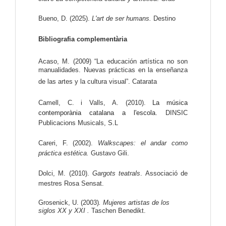
Bueno, D. (2025). 
L'art de ser humans. 
Destino
Bibliografia complementària
Acaso, M. (2009) “La educación artística no son 
manualidades. Nuevas prácticas en la enseñanza 
de las artes y la cultura visual”. Catarata
Camell, C. i Valls, A. (2010). 
La música 
contemporània catalana a l'escola. 
DINSIC 
Publicacions Musicals, S.L
Careri, F. (2002). 
Walkscapes: el andar como 
práctica estética. 
Gustavo Gili.
Dolci, M. (2010). 
Gargots teatrals
. Associació de 
mestres Rosa Sensat.
Grosenick, U. (2003)
. Mujeres artistas de los 
siglos XX y XXI .
 Taschen Benedikt.