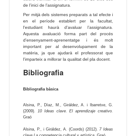
de l’inici de l’assignatura.
Per mitjà dels sistemes preparats a tal efecte i
en el període establert per la facultat,
l'estudiant haurà d'avaluar l’assignatura.
Aquesta avaluació forma part del procés
d'ensenyament-aprenentatge i és molt
important per al desenvolupament de la
matèria, ja que ajudarà el professorat que
l'imparteix a millorar la qualitat del pla docent.
Bibliografia
Bibliografia bàsica
Alsina, P., Díaz, M., Giráldez, A. i Ibarretxe, G. 
(2009).
 10 
Ideas clave. El aprendizaje creativo. 
Graó
Alsina, P., i Giráldez, A. (Coords) (2012). 
7
Ideas 
clave La competencia cultural y artística
. Graó