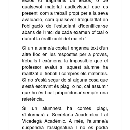
textos (o fragments de textos) o de
qualsevol material audiovisual que es
presenti com a treball propi per a la seva
avaluació, com qualsevol irregularitat en
l'obligació de l'estudiant d'identificar-se
abans de l'inici de cada examen oficial o
durant la realització del mateix”.
Si un alumne/a copia i enganxa text d'un
altre lloc en les respostes per a proves,
treballs i exàmens, fa impossible que el
professor avaluï si aquest alumne ha
realitzat el treball i comprès els materials.
Si no s'està segur de si alguna cosa que
s'està escrivint és plagi o no, cal assumir
que ho és i cal proporcionar sempre una
referència.
Si un alumne/a ha comès plagi,
s'informarà a Secretaria Acadèmica i al
Vicedegà Acadèmic. A més, l'alumne/a
suspendrà l'assignatura i no es podrà