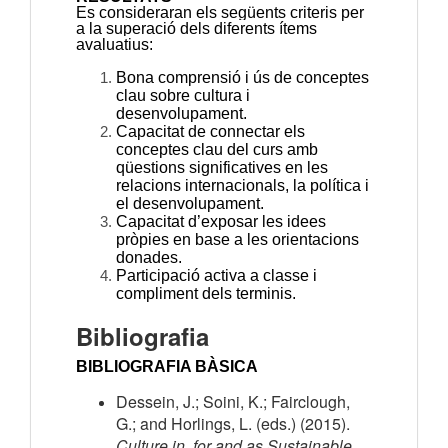
Es consideraran els següents criteris per
a la superació dels diferents ítems
avaluatius:
Bona comprensió i ús de conceptes
clau sobre cultura i
desenvolupament.
Capacitat de connectar els
conceptes clau del curs amb
qüestions significatives en les
relacions internacionals, la política i
el desenvolupament.
Capacitat d’exposar les idees
pròpies en base a les orientacions
donades.
Participació activa a classe i
compliment dels terminis.
Bibliografia
BIBLIOGRAFIA BÀSICA
Dessein, J.; Soini, K.; Fairclough,
G.; and Horlings, L. (eds.) (2015).
Culture in, for and as Sustainable