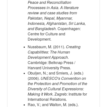
Peace and Reconciliation
Processes in Asia. A literature
review and case studies from
Pakistan, Nepal, Myanmar,
Indonesia, Afghanistan, Sri Lanka,
and Bangladesh.
Copenhagen:
Centre for Culture and
Development.
Nussbaum, M. (2011).
Creating
Capabilities: The Human
Development Approach
.
Cambridge: Belknap Press /
Harvard University Press.
Obuljen, N.; and Smiers, J. (eds.)
(2006).
UNESCO’s Convention on
the Protection and Promotion of the
Diversity of Cultural Expressions:
Making It Work
. Zagreb: Institute for
International Relations.
Rao, V.; and Walton, M. (eds.).