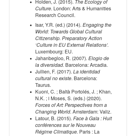
Holden, J. (2015).
The Ecology of
Culture
. London: Arts & Humanities
Research Council.
Isar, Y.R. (ed.) (2014).
Engaging the
World: Towards Global Cultural
Citizenship. Preparatory Action
‘Culture in EU External Relations’.
Luxembourg: EU.
Jahanbegloo, R. (2007).
Elogio de
la diversidad.
Barcelona: Arcadia.
Jullien, F. (2017).
La identidad
cultural no existe
. Barcelona:
Taurus.
Kuoni, C. ; Baltà Portolés, J. ; Khan,
N.K. ; i Moses, S. (eds.) (2020).
Forces of Art: Perspectives from a
Changing World
. Amsterdam: Valiz.
Latour, B. (2015).
Face à Gaïa : Huit
conférences sur le Nouveau
Régime Climatique.
Paris : La