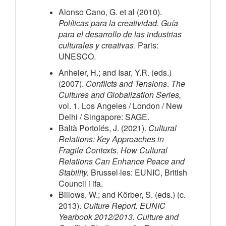
Alonso Cano, G. et al (2010).
Políticas para la creatividad. Guía
para el desarrollo de las industrias
culturales y creativas
. Paris:
UNESCO.
Anheier, H.; and Isar, Y.R. (eds.)
(2007).
Conflicts and Tensions
.
The
Cultures and Globalization Series,
vol. 1. Los Angeles / London / New
Delhi / Singapore: SAGE.
Baltà Portolés, J. (2021).
Cultural
Relations: Key Approaches in
Fragile Contexts. How Cultural
Relations Can Enhance Peace and
Stability.
Brussel·les: EUNIC, British
Council i ifa.
Billows, W.; and Körber, S. (eds.) (c.
2013).
Culture Report. EUNIC
Yearbook 2012/2013. Culture and