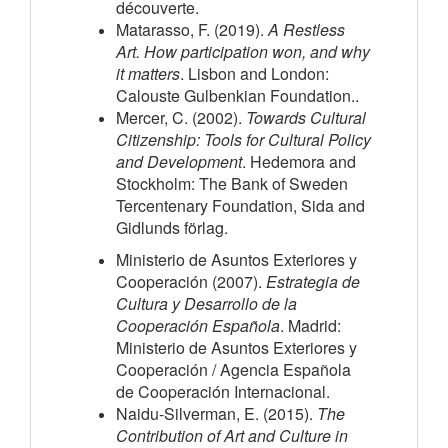
découverte.
Matarasso, F. (2019).
A Restless
Art. How participation won, and why
it matters
. Lisbon and London:
Calouste Gulbenkian Foundation..
Mercer, C. (2002).
Towards Cultural
Citizenship: Tools for Cultural Policy
and Development
. Hedemora and
Stockholm: The Bank of Sweden
Tercentenary Foundation, Sida and
Gidlunds förlag.
Ministerio de Asuntos Exteriores y
Cooperación (2007).
Estrategia de
Cultura y Desarrollo de la
Cooperación Española
. Madrid:
Ministerio de Asuntos Exteriores y
Cooperación / Agencia Española
de Cooperación Internacional.
Naidu-Silverman, E. (2015).
The
Contribution of Art and Culture in