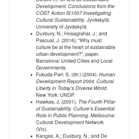
Development. Conclusions from the
COST Action IS1007 Investigating
Cultural Sustainability
. Jyväskylä:
University of Jyväskylä.
Duxbury, N.; Hosagrahar, J.; and
Pascual, J. (2016), “Why must
culture be at the heart of sustainable
urban development?”, paper.
Barcelona: United Cities and Local
Governments.
Fukuda-Parr. S. (dir.) (2004).
Human
Development Report 2004. Cultural
Liberty in Today’s Diverse World
.
New York: UNDP.
Hawkes, J. (2001).
The Fourth Pillar
of Sustainability. Culture’s Essential
Role in Public Planning
. Melbourne:
Cultural Development Network
(Vic).
Kangas, A.; Duxbury, N.; and De