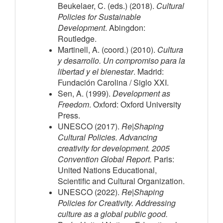
Beukelaer, C. (eds.) (2018).
Cultural
Policies for Sustainable
Development
. Abingdon:
Routledge.
Martinell, A. (coord.) (2010).
Cultura
y desarrollo. Un compromiso para la
libertad y el bienestar
. Madrid:
Fundación Carolina / Siglo XXI.
Sen, A. (1999).
Development as
Freedom
. Oxford: Oxford University
Press.
UNESCO (2017).
Re|Shaping
Cultural Policies. Advancing
creativity for development. 2005
Convention Global Report.
Paris:
United Nations Educational,
Scientific and Cultural Organization.
UNESCO (2022).
Re|Shaping
Policies for Creativity. Addressing
culture as a global public good.