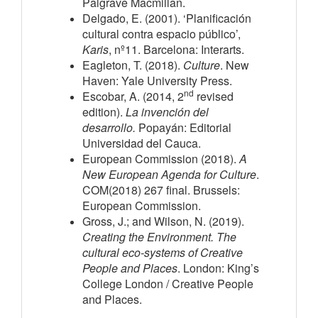
Palgrave Macmillan.
Delgado, E. (2001). ‘Planificación
cultural contra espacio público’,
Karis
, nº11. Barcelona: Interarts.
Eagleton, T. (2018).
Culture
. New
Haven: Yale University Press.
nd
Escobar, A. (2014, 2
revised
edition).
La invención del
desarrollo.
Popayán: Editorial
Universidad del Cauca.
European Commission (2018).
A
New European Agenda for Culture
.
COM(2018) 267 final. Brussels:
European Commission.
Gross, J.; and Wilson, N. (2019).
Creating the Environment. The
cultural eco-systems of Creative
People and Places
. London: King’s
College London / Creative People
and Places.