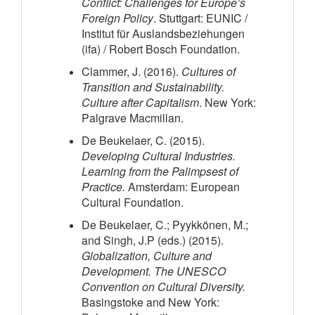
Conflict: Challenges for Europe’s
Foreign Policy
. Stuttgart: EUNIC /
Institut für Auslandsbeziehungen
(ifa) / Robert Bosch Foundation.
Clammer, J. (2016).
Cultures of
Transition and Sustainability.
Culture after Capitalism
. New York:
Palgrave Macmillan.
De Beukelaer, C. (2015).
Developing Cultural Industries.
Learning from the Palimpsest of
Practice.
Amsterdam: European
Cultural Foundation.
De Beukelaer, C.; Pyykkönen, M.;
and Singh, J.P (eds.) (2015).
Globalization, Culture and
Development. The UNESCO
Convention on Cultural Diversity.
Basingstoke and New York: