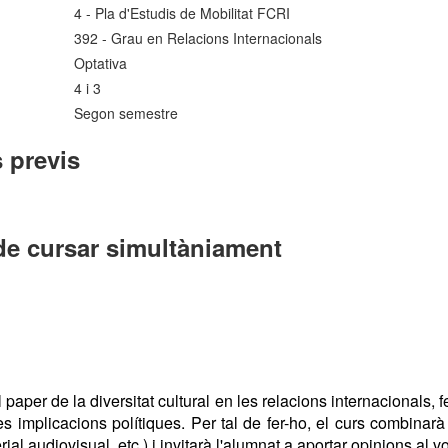
4 - Pla d'Estudis de Mobilitat FCRI
392 - Grau en Relacions Internacionals
Optativa
4 i 3
Segon semestre
 previs
de cursar simultàniament
 paper de la diversitat cultural en les relacions internacionals, 
s implicacions polítiques. Per tal de fer-ho, el curs combinarà
al audiovisual, etc.) i invitarà l'alumnat a aportar opinions al v