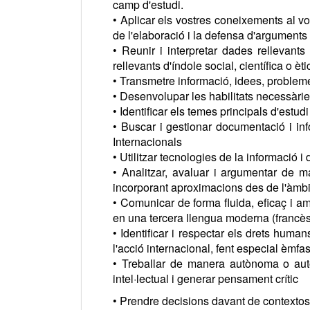
camp d'estudi.
• Aplicar els vostres coneixements al v
de l'elaboració i la defensa d'arguments 
• Reunir i interpretar dades rellevant
rellevants d'índole social, científica o èti
• Transmetre informació, idees, probleme
• Desenvolupar les habilitats necessàri
• Identificar els temes principals d'estu
• Buscar i gestionar documentació i in
Internacionals
• Utilitzar tecnologies de la informació 
• Analitzar, avaluar i argumentar de ma
incorporant aproximacions des de l'àmbi
• Comunicar de forma fluida, eficaç i amb
en una tercera llengua moderna (francès,
• Identificar i respectar els drets huma
l'acció internacional, fent especial èmfa
• Treballar de manera autònoma o autod
intel·lectual i generar pensament crític
• Prendre decisions davant de contextos 