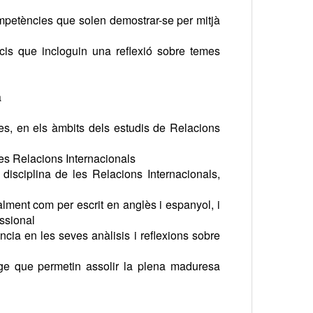
competències que solen demostrar-se per mitjà
icis que incloguin una reflexió sobre temes
a
es, en els àmbits dels estudis de Relacions
 les Relacions Internacionals
 disciplina de les Relacions Internacionals,
ralment com per escrit en anglès i espanyol, i
essional
ència en les seves anàlisis i reflexions sobre
atge que permetin assolir la plena maduresa