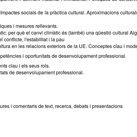
mpactes socials de la pràctica cultural. Aproximacions culturals
tiques i mesures rellevants.
tic: per què el canvi climàtic és (també) una qüestió cultural Al
onflicte, l'estabilitat i la pau
ultura en les relacions exteriors de la UE. Conceptes clau i mode
ompetències i oportunitats de desenvolupament professional.
ts clau i els seus rols.
itats de desenvolupament professional.
tures i comentaris de text, recerca, debats i presentacions