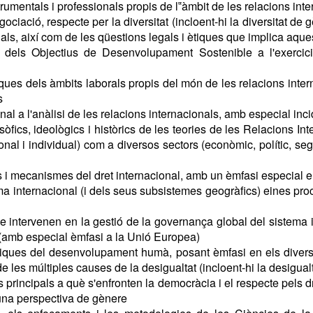
rumentals i professionals propis de l‟àmbit de les relacions inte
ciació, respecte per la diversitat (incloent-hi la diversitat de
als, així com de les qüestions legals i ètiques que implica aque
 dels Objectius de Desenvolupament Sostenible a l'exercici 
iques dels àmbits laborals propis del món de les relacions inter
s
al a l'anàlisi de les relacions internacionals, amb especial inc
osòfics, ideològics i històrics de les teories de les Relacions In
ional i individual) com a diversos sectors (econòmic, polític, seg
ions i mecanismes del dret internacional, amb un èmfasi especial e
stema internacional (i dels seus subsistemes geogràfics) eines pro
 que intervenen en la gestió de la governança global del sistema i
 (amb especial èmfasi a la Unió Europea)
miques del desenvolupament humà, posant èmfasi en els divers
de les múltiples causes de la desigualtat (incloent-hi la desigua
es principals a què s'enfronten la democràcia i el respecte pels 
una perspectiva de gènere