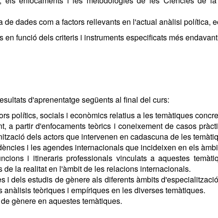
rs, els enfocaments i les metodologies de les Ciències de 
va de dades com a factors rellevants en l'actual anàlisi política,
n funció dels criteris i instruments especificats més endavant
resultats d'aprenentatge següents al final del curs:
tors polítics, socials i econòmics relatius a les temàtiques concre
ment, a partir d'enfocaments teòrics i coneixement de casos pràc
rganització dels actors que intervenen en cadascuna de les temàt
ndències i les agendes internacionals que incideixen en els àmbi
funcions i itineraris professionals vinculats a aquestes temàti
e la realitat en l'àmbit de les relacions internacionals.
 i dels estudis de gènere als diferents àmbits d'especialització
s anàlisis teòriques i empíriques en les diverses temàtiques.
ols de gènere en aquestes temàtiques.