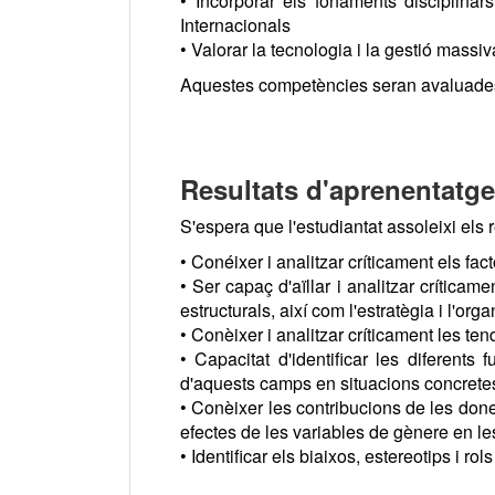
• Incorporar els fonaments disciplina
Internacionals
• Valorar la tecnologia i la gestió massi
Aquestes competències seran avaluades e
Resultats d'aprenentatge
S'espera que l'estudiantat assoleixi els 
• Conéixer i analitzar críticament els fac
• Ser capaç d'aïllar i analitzar crítica
estructurals, així com l'estratègia i l'o
• Conèixer i analitzar críticament les te
• Capacitat d'identificar les diferents 
d'aquests camps en situacions concretes d
• Conèixer les contribucions de les dones
efectes de les variables de gènere en le
• Identificar els biaixos, estereotips i r