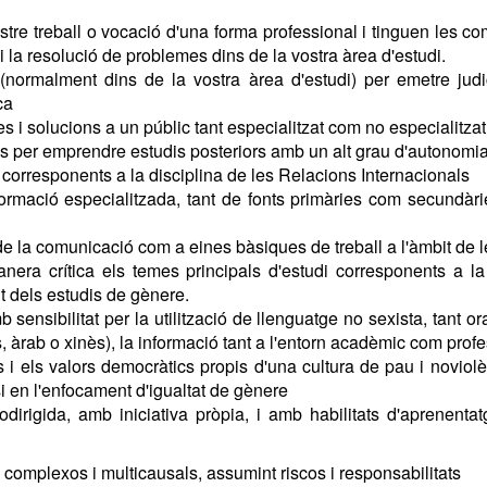
ostre treball o vocació d'una forma professional i tinguen les 
i la resolució de problemes dins de la vostra àrea d'estudi.
s (normalment dins de la vostra àrea d'estudi) per emetre jud
ca
s i solucions a un públic tant especialitzat com no especialitzat
es per emprendre estudis posteriors amb un alt grau d'autonomi
di corresponents a la disciplina de les Relacions Internacionals
formació especialitzada, tant de fonts primàries com secundàri
i de la comunicació com a eines bàsiques de treball a l'àmbit de
nera crítica els temes principals d'estudi corresponents a la
t dels estudis de gènere.
 sensibilitat per la utilització de llenguatge no sexista, tant o
 àrab o xinès), la informació tant a l'entorn acadèmic com prof
ns i els valors democràtics propis d'una cultura de pau i noviol
si en l'enfocament d'igualtat de gènere
irigida, amb iniciativa pròpia, i amb habilitats d'aprenent
complexos i multicausals, assumint riscos i responsabilitats