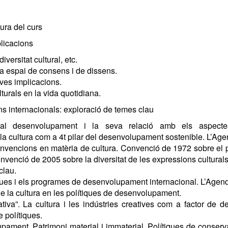
tura del curs
plicacions
iversitat cultural, etc.
 a espai de consens i de dissens.
eves implicacions.
lturals en la vida quotidiana.
ions internacionals: exploració de temes clau
al desenvolupament i la seva relació amb els aspectes 
cultura com a 4t pilar del desenvolupament sostenible. L’Agen
nvencions en matèria de cultura. Convenció de 1972 sobre el 
onvenció de 2005 sobre la diversitat de les expressions culturals
clau.
tiques i els programes de desenvolupament internacional. L’Ag
l de la cultura en les polítiques de desenvolupament.
tiva”. La cultura i les indústries creatives com a factor de
e polítiques.
lupament. Patrimoni material i immaterial. Polítiques de conserv