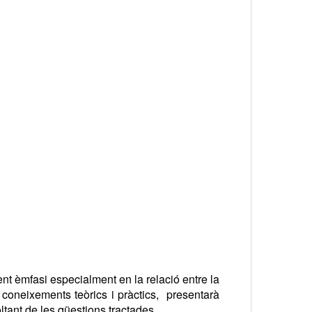
fent èmfasi especialment en la relació entre la
 coneixements teòrics i pràctics, presentarà
oltant de les qüestions tractades.