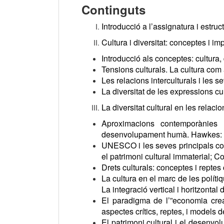
Continguts
Introducció a l’assignatura i estruc
Cultura i diversitat: conceptes i im
Introducció als conceptes: cultura, d
Tensions culturals. La cultura com
Les relacions interculturals i les s
La diversitat de les expressions cu
La diversitat cultural en les relac
Aproximacions contemporànies 
desenvolupament humà. Hawkes: la 
UNESCO i les seves principals co
el patrimoni cultural immaterial; C
Drets culturals: conceptes i reptes 
La cultura en el marc de les polí
La integració vertical i horitzonta
El paradigma de l’”economia crea
aspectes crítics, reptes, i models d
El patrimoni cultural i el desenvo