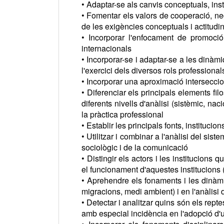
• Adaptar-se als canvis conceptuals, inst
• Fomentar els valors de cooperació, nego
de les exigències conceptuals i actitudin
• Incorporar l'enfocament de promoció
internacionals
• Incorporar-se i adaptar-se a les dinàm
l'exercici dels diversos rols professional
• Incorporar una aproximació interseccion
• Diferenciar els principals elements fil
diferents nivells d'anàlisi (sistèmic, nac
la pràctica professional
• Establir les principals fonts, instituc
• Utilitzar i combinar a l'anàlisi del si
sociològic i de la comunicació
• Distingir els actors i les institucions
el funcionament d'aquestes institucions
• Aprehendre els fonaments i les dinà
migracions, medi ambient) i en l'anàlisi 
• Detectar i analitzar quins són els rept
amb especial incidència en l'adopció d'