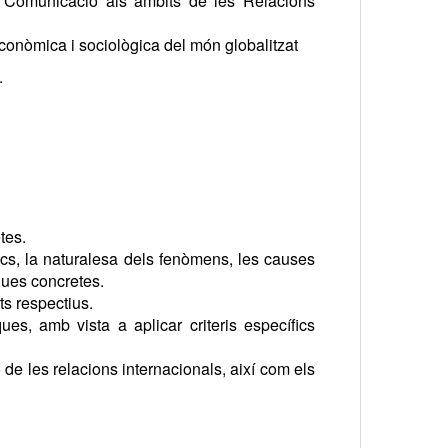
la Comunicació als àmbits de les Relacions
 econòmica i sociològica del món globalitzat
.
tes.
tics, la naturalesa dels fenòmens, les causes
iques concretes.
ts respectius.
ques, amb vista a aplicar criteris específics
 de les relacions internacionals, així com els