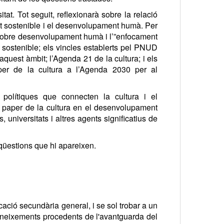
tat. Tot seguit, reflexionarà sobre la relació
nt sostenible i el desenvolupament humà. Per
m sobre desenvolupament humà i l’”enfocament
 sostenible; els vincles establerts pel PNUD
est àmbit; l’Agenda 21 de la cultura; i els
aper de la cultura a l’Agenda 2030 per al
polítiques que connecten la cultura i el
l paper de la cultura en el desenvolupament
 universitats i altres agents significatius de
s qüestions que hi apareixen.
ció secundària general, i se sol trobar a un
coneixements procedents de l'avantguarda del