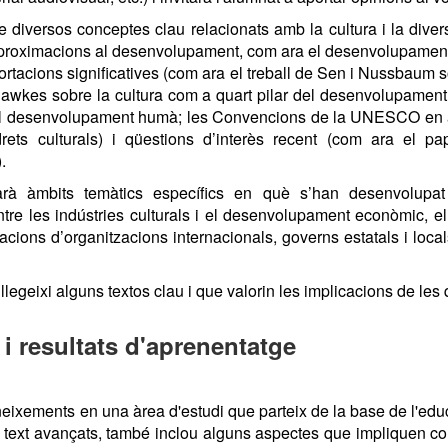
 diversos conceptes clau relacionats amb la cultura i la diversi
ents aproximacions al desenvolupament, com ara el desenvolupame
portacions significatives (com ara el treball de Sen i Nussbau
Hawkes sobre la cultura com a quart pilar del desenvolupament
i el desenvolupament humà; les Convencions de la UNESCO en aqu
rets culturals) i qüestions d’interès recent (com ara el p
.
arà àmbits temàtics específics en què s’han desenvolupat 
tre les indústries culturals i el desenvolupament econòmic, e
acions d’organitzacions internacionals, governs estatals i locals,
t llegeixi alguns textos clau i que valorin les implicacions de le
i resultats d'aprenentatge
ixements en una àrea d'estudi que parteix de la base de l'educa
 de text avançats, també inclou alguns aspectes que impliquen 