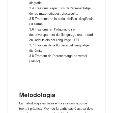
disgrafia.
3.4 Trastorns específics de l'aprenentatge
de les matemàtiques: discalcúlia.
3.5 Trastorns de la parla: dislàlia, disglòssia
i disàrtria.
3.6 Trastorns en l'adquisició i el
desenvolupament del llenguatge oral: retard
en l'adquisició del llenguatge i TEL.
3.7 Trastorn de la fluïdesa del llenguatge:
disfèmia.
3.8 Trastorn de l'aprenentatge no verbal
(TANV).
Metodologia
La metodologia es basa en la interconnexió de
teoria i pràctica. Promou la participació activa dels