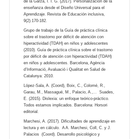
de la Garza, I. I. G. (2017). Personalización de la
enseñanza desde el Diseño Universal para el
Aprendizaje. Revista de Educación inclusiva,
9(2).170-182.
Grupo de trabajo de la Guía de práctica clínica
sobre el trastorno por déficit de atención con
hiperactividad (TDAH) en niños y adolescentes
(2010). Guía de práctica clínica sobre el trastorno
por déficit de atención con hiperactividad (TDAH)
en niños y adolescentes. Barcelona, Agència
d’Informació, Avaluació i Qualitat en Salud de
Catalunya: 2010.
López-Sala, A. (Coord), Boix, C., Colomé, R.,
Garau, M., Massagué, M., Palacio, A.,... Suades,
E. (2015). Dislexia: un enfoque teórico-práctico.
Todos estamos implicados. Barcelona: Horsori
editorial.
Marchesi, A. (2017). Dificultades de aprendizaje en
lectura y en cálculo. A A. Marchesi, Coll, C. y J.
Palacios (Coord). Desarrollo psicológico y