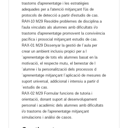
trastorns d'aprenentatge i les estratègies
adequades per a l'atenció mitjançant l'ús de
protocols de detecció a partir d'estudis de cas.
RAH-10 M29 Resoldre problemes de disciplina a
l'aula vinculats als alumnes amb dificultats i/o
trastorns d'aprenentatge promovent la convivència
pacífica i prosocial mitjançant estudis de cas.
RAX-01 M29 Dissenyar la gestió de l´aula per
crear un ambient inclusiu propici per a l
´aprenentatge de tots els alumnes basat en la
motivació, el respecte mutu, el benestar de l
´alumne i la personalització dels processos d
´aprenentatge mitjançant l´aplicació de mesures de
suport universal, addicional i intensiu a partir d
´estudis de cas.
RAX-02 M29 Formular funcions de tutoria i
orientació, donant suport al desenvolupament
personal i acadèmic dels alumnes amb dificultats
i/o trastorns de l'aprenentatge mitjançant
simulacions i anàlisi de casos.