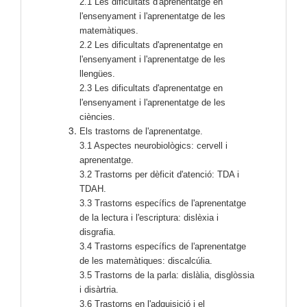
2.1 Les dificultats d'aprenentatge en
l'ensenyament i l'aprenentatge de les
matemàtiques.
2.2 Les dificultats d'aprenentatge en
l'ensenyament i l'aprenentatge de les
llengües.
2.3 Les dificultats d'aprenentatge en
l'ensenyament i l'aprenentatge de les
ciències.
Els trastorns de l'aprenentatge.
3.1 Aspectes neurobiològics: cervell i
aprenentatge.
3.2 Trastorns per dèficit d'atenció: TDA i
TDAH.
3.3 Trastorns específics de l'aprenentatge
de la lectura i l'escriptura: dislèxia i
disgrafia.
3.4 Trastorns específics de l'aprenentatge
de les matemàtiques: discalcúlia.
3.5 Trastorns de la parla: dislàlia, disglòssia
i disàrtria.
3.6 Trastorns en l'adquisició i el