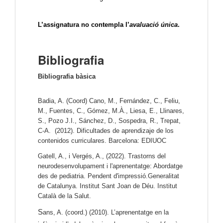
L’assignatura no contempla l’
avaluació única
.
Bibliografia
Bibliografia bàsica
Badia, A. (Coord) Cano, M., Fernández, C., Feliu, 
M., Fuentes, C., Gómez, M.À., Liesa, E., Llinares, 
S., Pozo J.I., Sánchez, D., Sospedra, R., Trepat, 
C-A.  (2012). Dificultades de aprendizaje de los 
contenidos curriculares. Barcelona: EDIUOC
Gatell, A., i Vergés, A., (2022). Trastorns del 
neurodesenvolupament i l'aprenentatge: Abordatge 
des de pediatria. Pendent d'impressió.Generalitat 
de Catalunya. Institut Sant Joan de Déu. Institut 
Català de la Salut.
S
ans, A. (coord.) (2010). L’aprenentatge en la 