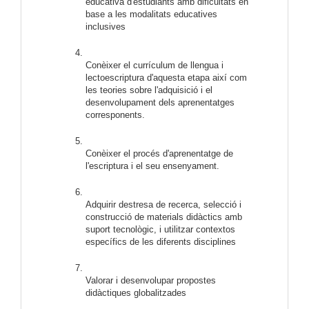
educativa d'estudiants amb dificultats en 
base a les modalitats educatives 
inclusives  
Conèixer el currículum de llengua i 
lectoescriptura d'aquesta etapa així com 
les teories sobre l'adquisició i el 
desenvolupament dels aprenentatges 
corresponents.
Conèixer el procés d'aprenentatge de 
l'escriptura i el seu ensenyament.
Adquirir destresa de recerca, selecció i 
construcció de materials didàctics amb 
suport tecnològic, i utilitzar contextos 
específics de les diferents disciplines  
Valorar i desenvolupar propostes 
didàctiques globalitzades 