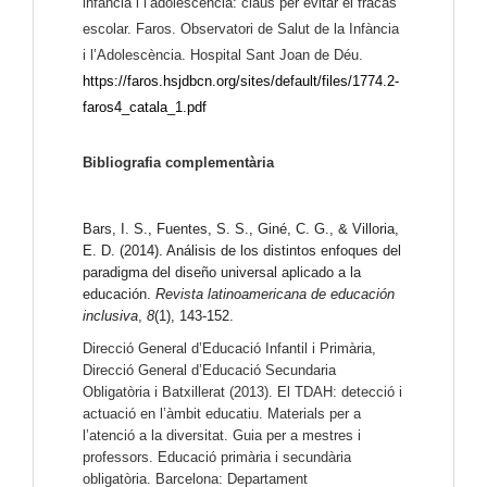
infància i l’adolescència: claus per evitar el fracàs 
escolar. Faros. Observatori de Salut de la Infància 
i l’Adolescència. Hospital Sant Joan de Déu.
https://faros.hsjdbcn.org/sites/default/files/1774.2-
faros4_catala_1.pdf
Bibliografia complementària
Bars, I. S., Fuentes, S. S., Giné, C. G., & Villoria, 
E. D. (2014). Análisis de los distintos enfoques del 
paradigma del diseño universal aplicado a la 
educación. 
Revista latinoamericana de educación 
inclusiva
, 
8
(1), 143-152.
Direcció General d’Educació Infantil i Primària, 
Direcció General d’Educació Secundaria 
Obligatòria i Batxillerat (2013). El TDAH: detecció i 
actuació en l’àmbit educatiu. Materials per a 
l’atenció a la diversitat. Guia per a mestres i 
professors. Educació primària i secundària 
obligatòria. Barcelona: Departament 