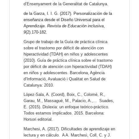
d’Ensenyament de la Generalitat de Catalunya.
de la Garza, I. I. G. (2017). Personalización de la 
enseñanza desde el Diseño Universal para el 
Aprendizaje. 
Revista de Educación inclusiva
, 
9
(2).170-182. 
Grupo de trabajo de la Guía de práctica clínica 
sobre el trastorno por déficit de atención con 
hiperactividad (TDAH) en niños y adolescentes 
(2010). Guía de práctica clínica sobre el trastorno 
por déficit de atención con hiperactividad (TDAH) 
en niños y adolescentes. Barcelona, Agència 
d’Informació, Avaluació i Qualitat en Salud de 
Catalunya: 2010.
López-Sala, A. (Coord), Boix, C., Colomé, R., 
Garau, M., Massagué, M., Palacio, A.,...  Suades, 
E. (2015). Dislexia: un enfoque teórico-práctico. 
Todos estamos implicados. 2015. Barcelona:  
Horsori editorial. 
Marchesi, A. (2017). Dificultades de aprendizaje en 
lectura y en cálculo.  A A. Marchesi, Coll, C. y J. 