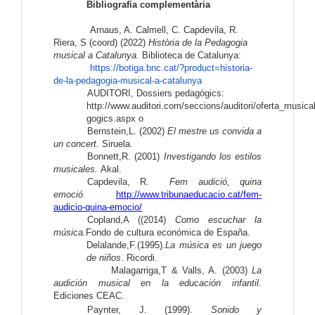
Bibliografia complementària
Arnaus, A. Calmell, C. Capdevila, R.
Riera, S (coord) (2022)
Història de la Pedagogia
musical a Catalunya.
Biblioteca de Catalunya:
https://botiga.bnc.cat/?
product=historia-
de-la-
pedagogia-musical-a-catalunya
AUDITORI, Dossiers pedagògics:
http://www.auditori.com/seccions/auditori/oferta_music
gogics.aspx o
Bernstein,L. (2002)
El mestre us convida a
un concert.
Siruela.
Bonnett,R. (2001)
Investigando los estilos
musicales.
Akal.
Capdevila, R.
Fem audició, quina
emoció
http://www.tribunaeducacio.cat/fem-
audicio-quina-emocio/
Copland,A ((2014)
Como escuchar la
música.
Fondo de cultura económica de España.
Delalande,F.(1995).
La música es un juego
de niños
. Ricordi.
Malagarriga,T & Valls, A. (2003)
La
audición musical en la educación infantil.
Ediciones CEAC.
Paynter, J. (1999).
Sonido y