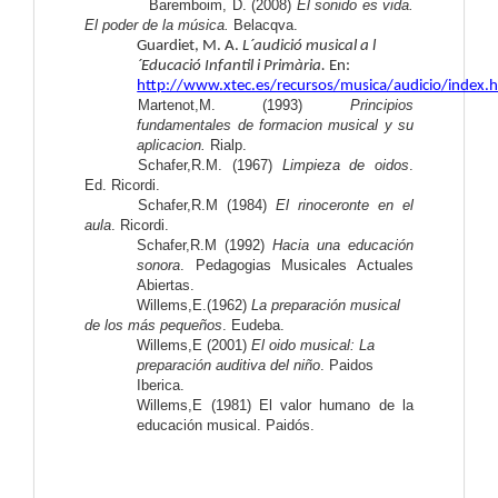
Baremboim, D. (2008)
El sonido es vida.
El poder de la música.
Belacqva.
Guardiet, M. A.
L´audició musical a l
´Educació Infantil i Primària.
En:
http://www.xtec.es/recursos/musica/audicio/index.
Martenot,M. (1993)
Principios
fundamentales de formacion musical y su
aplicacion.
Rialp.
Schafer,R.M. (1967)
Limpieza de oidos
.
Ed. Ricordi.
Schafer,R.M (1984)
El rinoceronte en el
aula
. Ricordi.
Schafer,R.M (1992)
Hacia una educación
sonora
. Pedagogias Musicales Actuales
Abiertas.
Willems,E.(1962)
La preparación musical
de los más pequeños
. Eudeba.
Willems,E (2001)
El oido musical: La
preparación auditiva del niño
. Paidos
Iberica.
Willems,E (1981) El valor humano de la
educación musical. Paidós.