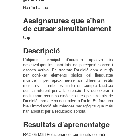
No n'hi ha cap.
Assignatures que s'han
de cursar simultàniament
Cap.
Descripció
L’objectiu principal d’aquesta optativa és
desenvolupar les habilitats de percepció sonora i
escolta activa. Es tractarà l’audició com a mitjà
per conèixer elements bàsics del llenguatge
musical i per aproximar-se als diferents estils
musicals. També es tindrà en compte l'audició
com a referent per a la creació. Es coneixeran i
analitzaran recursos didàctics i les possibilitats de
l’audició com a eina educativa a l’aula. Es farà una
breu introducció als mètodes pedagògics que més
han apostat per a l'educació sonora.
Resultats d'aprenentatge
RAC-05 M38 Relacionar els continguts del món