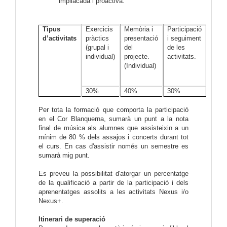
impliacada i proactiva.
Tipus
Exercicis
Memòria i
Participació
d’activitats
pràctics
presentació
i seguiment
(grupal i
del
de les
individual)
projecte.
activitats.
(Individual)
30%
40%
30%
Per tota la formació que comporta la participació
en el Cor Blanquerna, sumarà un punt a la nota
final de música als alumnes
que assisteixin a un
mínim de 80 % dels assajos i concerts durant tot
el curs. En cas d'assistir només un semestre es
sumarà mig punt.
Es preveu la possibilitat d'atorgar un percentatge
de la qualificació a partir de la participació i dels
aprenentatges assolits a les activitats Nexus i/o
Nexus+.
Itinerari de superació