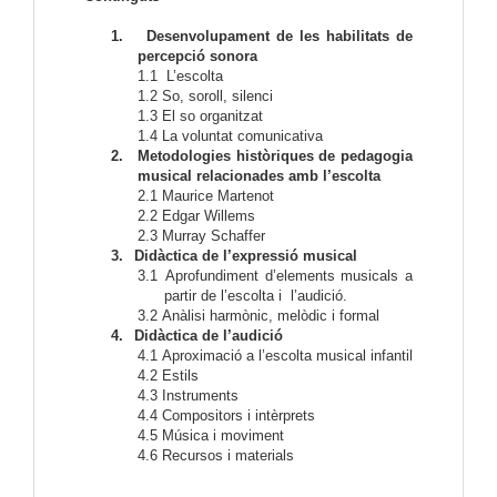
1.
Desenvolupament de les habilitats de
percepció sonora
1.1
L’escolta
1.2
So, soroll, silenci
1.3
El so organitzat
1.4
La voluntat comunicativa
2.
Metodologies històriques de pedagogia
musical relacionades amb l’escolta
2.1
Maurice Martenot
2.2
Edgar Willems
2.3
Murray Schaffer
3.
Didàctica de l’expressió musical
3.1
Aprofundiment d’elements musicals a
partir de l’escolta i l’audició.
3.2
Anàlisi harmònic, melòdic i formal
4.
Didàctica de l’audició
4.1
Aproximació a l’escolta musical infantil
4.2
Estils
4.3
Instruments
4.4
Compositors i intèrprets
4.5
Música i moviment
4.6
Recursos i materials