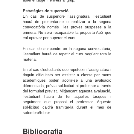
aprenentatge i envers al grup.
Estratègies de superació
En cas de suspendre l’assignatura, l’estudiant
haurà de presentar-se o realitzar a la segona
convocatòria només les proves suspeses a la
primera. No serà recuparable la proposta ApS que
cal aprovar per superar el curs.
En cas de suspendre en la segona convocatòria,
l’estudiant haurà de repetir el curs següent tota la
matèria.
En el cas d'estudiants que repeteixin l'assignatura i
tinguin dificultats per assistir a classe per raons
acadèmiques poden acollir-se a una avaluació
diferenciada, prèvia sol·licitud al professor a través
del formulari previst. Mitjançant aquesta avaluació,
l’estudiant haurà de fer aquelles tasques i
seguiment que proposi el professor. Aquesta
sol·licitud caldrà tramitar-la durant el mes de
setembre/febrer.
Bibliografia