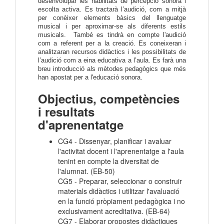
desenvolupar les habilitats de percepció sonora i
escolta activa. Es tractarà l’audició, com a mitjà
per conèixer elements bàsics del llenguatge
musical i per aproximar-se als diferents estils
musicals. També es tindrà en compte l'audició
com a referent per a la creació. Es coneixeran i
analitzaran recursos didàctics i les possibilitats de
l’audició com a eina educativa a l’aula. Es farà una
breu introducció als mètodes pedagògics que més
han apostat per a l'educació sonora.
Objectius, competències
i resultats
d'aprenentatge
CG4 - Dissenyar, planificar i avaluar
l'activitat docent i l'aprenentatge a l'aula
tenint en compte la diversitat de
l'alumnat. (EB-50)
CG5 - Preparar, seleccionar o construir
materials didàctics i utilitzar l'avaluació
en la funció pròpiament pedagògica i no
exclusivament acreditativa. (EB-64)
CG7 - Elaborar propostes didàctiques