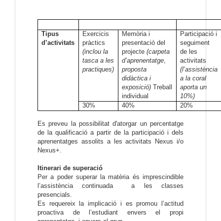
Tipus
Exercicis
Memòria i
Participació i
d’activitats
pràctics
presentació del
seguiment
(inclou la
projecte
(carpeta
de les
tasca a les
d’aprenentatge
,
activitats
practiques)
proposta
(l’assistència
didàctica i
a la coral
exposició)
Treball
aporta un
individual
10%)
30%
40%
20%
Es preveu la possibilitat d'atorgar un percentatge
de la qualificació a partir de la participació i dels
aprenentatges assolits a les activitats Nexus i/o
Nexus+.
Itinerari de superació
Per a poder superar la matèria és imprescindible
l’assistència continuada a les classes
presencials.
Es requereix la implicació i es promou l’actitud
proactiva de l’estudiant envers el propi