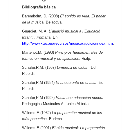
Bibliografia bàsica
B
aremboim, D. (2008)
El sonido es vida. El poder
de la música.
Belacqva.
Guardiet, M. A.
L´audició musical a l´Educació
Infantil i Primària.
En:
http://www.xtec.es/recursos/musica/audicio/index.htm
.
Martenot,M. (1993)
Principios fundamentales de
formacion musical y su aplicacion,
Rialp.
Schafer,R.M. (1967)
Limpieza de oidos
. Ed.
Ricordi.
Schafer,R.M (1984)
El rinoceronte en el aula
. Ed.
Ricordi.
Schafer,R.M (1992)
Hacia una educación sonora
.
Pedagogias Musicales Actuales Abiertas.
Willems,E.(1962)
La preparación musical de los
más pequeños
. Eudeba.
Willems,E (2001)
El oido musical: La preparación