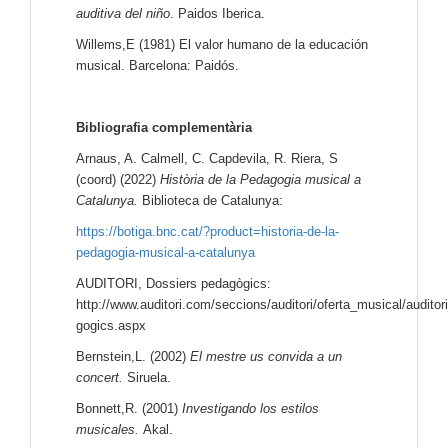
auditiva del niño
. Paidos Iberica.
Willems,E (1981) El valor humano de la educación
musical. Barcelona: Paidós.
Bibliografia complementària
Arnaus, A. Calmell, C. Capdevila, R. Riera, S
(coord) (2022)
Història de la Pedagogia musical a
Catalunya.
Biblioteca de Catalunya:
https://botiga.bnc.cat/?product=historia-de-la-
pedagogia-musical-a-catalunya
AUDITORI, Dossiers pedagògics:
http://www.auditori.com/seccions/auditori/oferta_musical/audit
gogics.aspx
Bernstein,L. (2002)
El mestre us convida a un
concert.
Siruela.
Bonnett,R. (2001)
Investigando los estilos
musicales.
Akal.