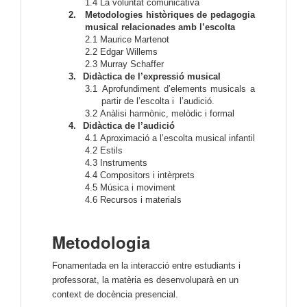
1.4
La voluntat comunicativa
2.
Metodologies històriques de pedagogia
musical relacionades amb l’escolta
2.1
Maurice Martenot
2.2
Edgar Willems
2.3
Murray Schaffer
3.
Didàctica de l’expressió musical
3.1
Aprofundiment d’elements musicals a
partir de l’escolta i l’audició.
3.2
Anàlisi harmònic, melòdic i formal
4.
Didàctica de l’audició
4.1
Aproximació a l’escolta musical infantil
4.2
Estils
4.3
Instruments
4.4
Compositors i intèrprets
4.5
Música i moviment
4.6
Recursos i materials
Metodologia
Fonamentada en la interacció entre estudiants i
professorat, la matèria es desenvoluparà en un
context de docència presencial.