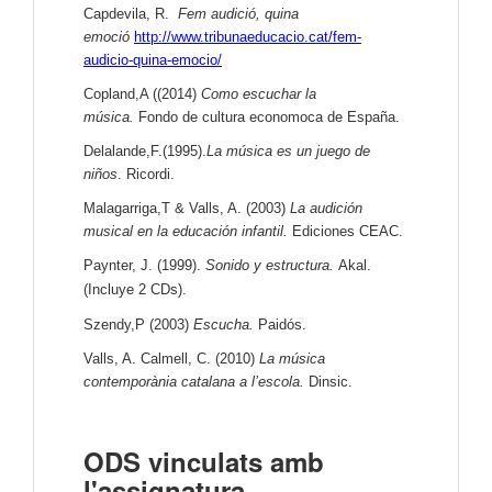
Capdevila, R.
Fem audició, quina
emoció
http://www.tribunaeducacio.cat/fem-
audicio-quina-emocio/
Copland,A ((2014)
Como escuchar la
música.
Fondo de cultura economoca de España.
Delalande,F.(1995).
La música es un juego de
niños
. Ricordi.
Malagarriga,T & Valls, A. (2003)
La audición
musical en la educación infantil.
Ediciones CEAC.
Paynter, J. (1999).
Sonido y estructura.
Akal.
(Incluye 2 CDs).
Szendy,P (2003)
Escucha.
Paidós.
Valls, A. Calmell, C. (2010)
La música
contemporània catalana a l’escola.
Dinsic.
ODS vinculats amb
l'assignatura