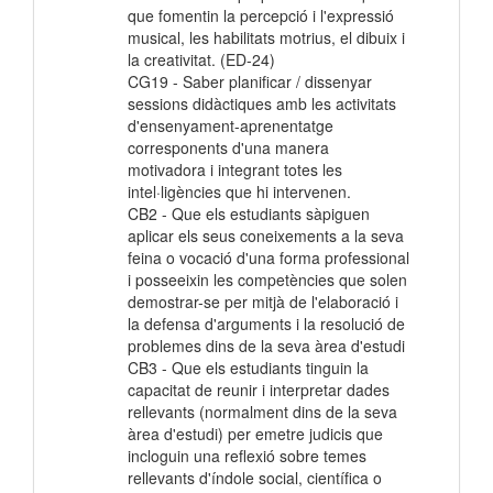
que fomentin la percepció i l'expressió
musical, les habilitats motrius, el dibuix i
la creativitat. (ED-24)
CG19 - Saber planificar / dissenyar
sessions didàctiques amb les activitats
d'ensenyament-aprenentatge
corresponents d'una manera
motivadora i integrant totes les
intel·ligències que hi intervenen.
CB2 - Que els estudiants sàpiguen
aplicar els seus coneixements a la seva
feina o vocació d'una forma professional
i posseeixin les competències que solen
demostrar-se per mitjà de l'elaboració i
la defensa d'arguments i la resolució de
problemes dins de la seva àrea d'estudi
CB3 - Que els estudiants tinguin la
capacitat de reunir i interpretar dades
rellevants (normalment dins de la seva
àrea d'estudi) per emetre judicis que
incloguin una reflexió sobre temes
rellevants d'índole social, científica o