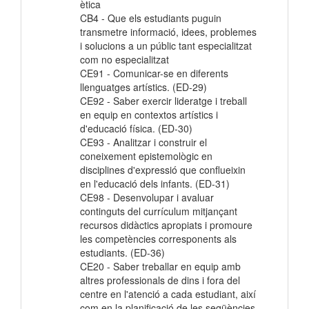
ètica
CB4 - Que els estudiants puguin
transmetre informació, idees, problemes
i solucions a un públic tant especialitzat
com no especialitzat
CE91 - Comunicar-se en diferents
llenguatges artístics. (ED-29)
CE92 - Saber exercir lideratge i treball
en equip en contextos artístics i
d'educació física. (ED-30)
CE93 - Analitzar i construir el
coneixement epistemològic en
disciplines d'expressió que conflueixin
en l'educació dels infants. (ED-31)
CE98 - Desenvolupar i avaluar
continguts del currículum mitjançant
recursos didàctics apropiats i promoure
les competències corresponents als
estudiants. (ED-36)
CE20 - Saber treballar en equip amb
altres professionals de dins i fora del
centre en l'atenció a cada estudiant, així
com en la planificació de les seqüències