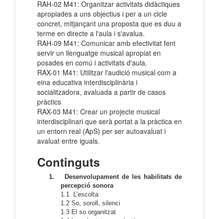
RAH-02 M41: Organitzar activitats didàctiques
apropiades a uns objectius i per a un cicle
concret, mitjançant una proposta que es duu a
terme en directe a l'aula i s'avalua.
RAH-09 M41: Comunicar amb efectivitat fent
servir un llenguatge musical apropiat en
posades en comú i activitats d'aula.
RAX-01 M41: Utilitzar l'audició musical com a
eina educativa interdisciplinària i
socialitzadora, avaluada a partir de casos
pràctics
RAX-03 M41: Crear un projecte musical
interdisciplinari que serà portat a la pràctica en
un entorn real (ApS) per ser autoavaluat i
avaluat entre iguals.
Continguts
1.
Desenvolupament de les habilitats de
percepció sonora
1.1
L’escolta
1.2
So, soroll, silenci
1.3
El so organitzat