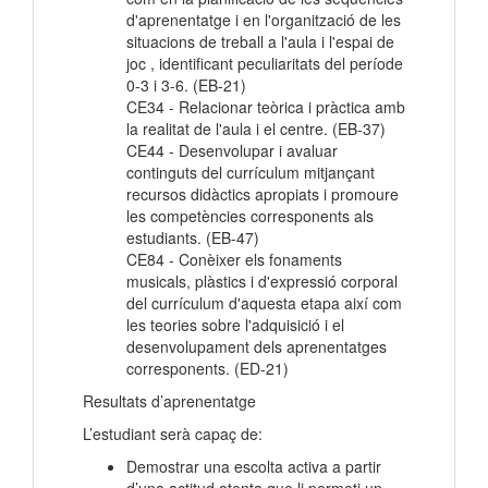
d'aprenentatge i en l'organització de les
situacions de treball a l'aula i l'espai de
joc , identificant peculiaritats del període
0-3 i 3-6. (EB-21)
CE34 - Relacionar teòrica i pràctica amb
la realitat de l'aula i el centre. (EB-37)
CE44 - Desenvolupar i avaluar
continguts del currículum mitjançant
recursos didàctics apropiats i promoure
les competències corresponents als
estudiants. (EB-47)
CE84 - Conèixer els fonaments
musicals, plàstics i d'expressió corporal
del currículum d'aquesta etapa així com
les teories sobre l'adquisició i el
desenvolupament dels aprenentatges
corresponents. (ED-21)
Resultats d’aprenentatge
L’estudiant serà capaç de:
Demostrar una escolta activa a partir
d’una actitud atenta que li permeti un