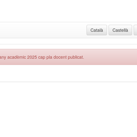
Català
Castellà
'any acadèmic 2025 cap pla docent publicat.