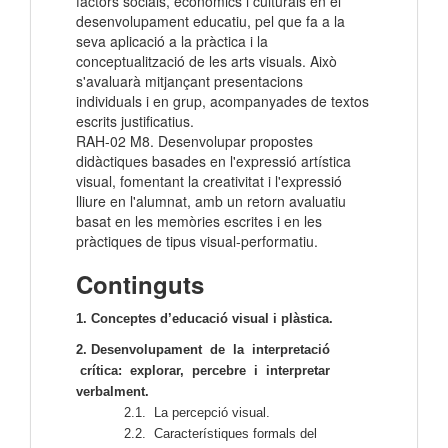
factors socials, econòmics i culturals en el
desenvolupament educatiu, pel que fa a la
seva aplicació a la pràctica i la
conceptualització de les arts visuals. Això
s'avaluarà mitjançant presentacions
individuals i en grup, acompanyades de textos
escrits justificatius.
RAH-02 M8. Desenvolupar propostes
didàctiques basades en l'expressió artística
visual, fomentant la creativitat i l'expressió
lliure en l'alumnat, amb un retorn avaluatiu
basat en les memòries escrites i en les
pràctiques de tipus visual-performatiu.
Continguts
1. Conceptes d’educació visual i plàstica.
2. Desenvolupament de la interpretació
crítica: explorar, percebre i
interpretar
verbalment.
2.1. La percepció visual.
2.2. Característiques formals del