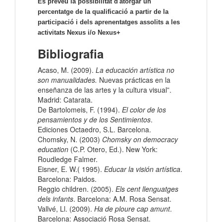
Es preveu la possibilitat d'atorgar un
percentatge de la qualificació a partir de la
participació i dels aprenentatges assolits a les
activitats Nexus i/o Nexus+
Bibliografia
Acaso, M. (2009).
La educación artística no
son manualidades.
Nuevas prácticas en la
enseñanza de las artes y la cultura visual”.
Madrid: Catarata.
De Bartolomeis, F. (1994).
El color de los
pensamientos y de los Sentimientos
.
Ediciones Octaedro, S.L. Barcelona.
Chomsky, N. (2003)
Chomsky on democracy
education
(C.P. Otero, Ed.). New York:
Roudledge Falmer.
Eisner, E. W.( 1995).
Educar la visión artística
.
Barcelona: Paidos.
Reggio children. (2005).
Els cent llenguatges
dels infants
. Barcelona: A.M. Rosa Sensat.
Vallvé, Ll. (2009).
Ha de ploure cap amunt
.
Barcelona: Associació Rosa Sensat.