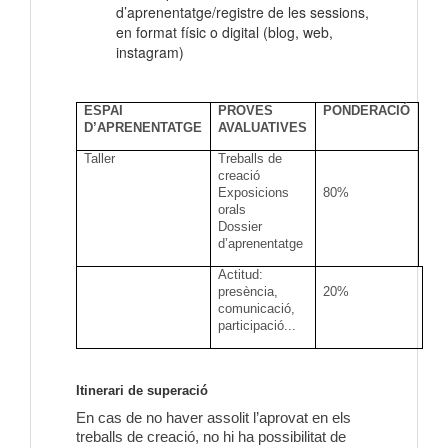
d’aprenentatge/registre de les sessions,
en format físic o digital (blog, web,
instagram)
ESPAI
PROVES
PONDERACIÓ
D’APRENENTATGE
AVALUATIVES
Taller
Treballs de
creació
Exposicions
80%
orals
Dossier
d’aprenentatge
Actitud:
presència,
20%
comunicació,
participació...
Itinerari de superació
En cas de no haver assolit l’aprovat en els
treballs de creació, no hi ha possibilitat de