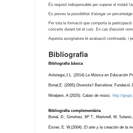
És requisit indispensable per superar el mòdul l'
Es preveu la possibilitat d’atorgar un percentatge 
Per tota la formació que comporta la participaci
concerts durant tot el curs. En cas d'assistir n
Aquesta assignatura té avaluació continuada, i per
Bibliografia
Bibliografia bàsica
Aróstegui,J.L. (2014)
La Música en Educación Pr
Bonal,E. (2005)
Diversita’t
Barcelona: Fundació 
Miralpeix, A (2025). Calaix de músic.
http://grups
Bibliografia complementària
Bonal, D.; Giménez, Mª.T.; Martorell, M; Solanic
Eisner, E. W.(2004).
El arte y la creación de la 