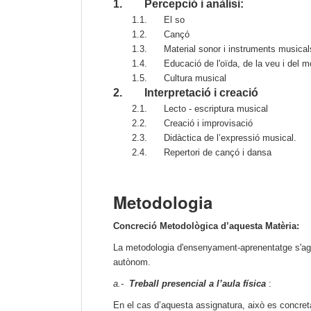
1.
Percepció i anàlisi
:
1.1.
El so
1.2.
Cançó
1.3.
Material sonor i instruments musical
1.4.
Educació de l'oïda, de la veu i del 
1.5.
Cultura musical
2.
Interpretació i
creació
2.1.
Lecto - escriptura musical
2.2.
Creació i improvisació
2.3.
Didàctica de l’expressió musical.
2.4.
Repertori de cançó i dansa
Metodologia
Concreció Metodològica d’aquesta Matèria:
La metodologia d'ensenyament-aprenentatge s'agrupa
autònom.
a.-
Treball presencial a l’aula física
:
En el cas d’aquesta assignatura, això es concret