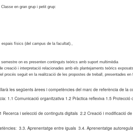
: Classe en gran grup i petit grup:
 espais físics (del campus de la facultat).,
del semestre on es presenten continguts teòrics amb suport multimèdia
 creació i interpretació relacionades amb els plantejaments teòrics exposats
 procés seguit en la realització de les propostes de treball, presentades en fo
ballarà les següents àrees i competències del marc de referència de la c
: 1.1 Comunicació organitzativa 1.2 Pràctica reflexiva 1.5 Protecció de
 Recerca i selecció de continguts digitals 2.2 Creació i modificació de c
tències: 3.3. Aprenentatge entre iguals 3.4. Aprenentatge autoregula