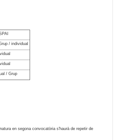
SPAI
Grup / individual
ividual
ividual
ual / Grup
natura en segona convocatòria s'haurà de repetir de