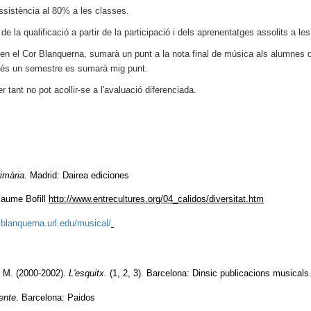
assistència al 80% a les classes.
de la qualificació a partir de la participació i dels aprenentatges assolits a l
ó en el Cor Blanquerna, sumarà un punt a la nota final de música als alumnes
omés un semestre es sumarà mig punt.
 tant no pot acollir-se a l'avaluació diferenciada.
imària.
Madrid: Dairea ediciones
Jaume Bofill
http://www.entrecultures.org/04_calidos/diversitat.htm
.blanquerna.url.edu/musical/
, M. (2000-2002).
L'esquitx.
(1, 2, 3). Barcelona: Dinsic publicacions musicals
mente
. Barcelona: Paidos