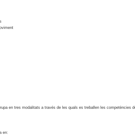
s
moviment
 en tres modalitats a través de les quals es treballen les competències de la m
a en: