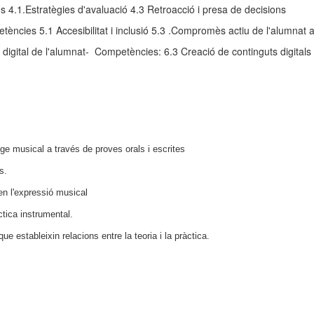
s 4.1.Estratègies d'avaluació 4.3 Retroacció i presa de decisions
ncies 5.1 Accesibilitat i inclusió 5.3 .Compromès actiu de l'alumnat 
gital de l'alumnat- Competències: 6.3 Creació de continguts digitals 6
tge musical a través de proves orals i escrites
s.
n l'expressió musical
àctica instrumental.
ue estableixin relacions entre la teoria i la pràctica.