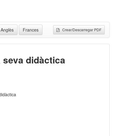
Anglès
Frances
Crear/Descarregar PDF
 seva didàctica
didàctica