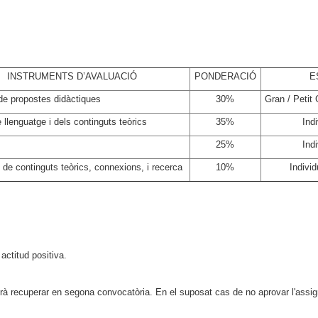
INSTRUMENTS D’AVALUACIÓ
PONDERACIÓ
E
de propostes didàctiques
30%
Gran / Petit 
llenguatge i dels continguts teòrics
35%
Ind
25%
Ind
 de continguts teòrics, connexions, i recerca
10%
Individ
actitud positiva.
à recuperar en segona convocatòria. En el suposat cas de no aprovar l'assig