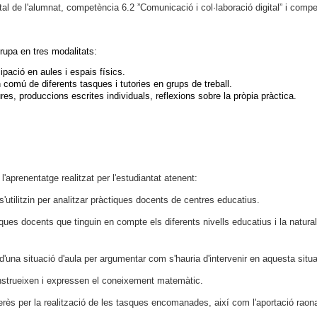
l de l'alumnat, competència 6.2 ”Comunicació i col·laboració digital” i compe
rupa en tres modalitats:
cipació en aules i espais físics. 
comú de diferents tasques i tutories en grups de treball. 
ures, produccions escrites individuals, reflexions sobre la pròpia pràctica. 
t
l'aprenentatge realitzat per l'estudiantat atenent:
tilitzin per analitzar pràctiques docents de centres educatius.
 docents que tinguin en compte els diferents nivells educatius i la natural
una situació d'aula per argumentar com s'hauria d'intervenir en aquesta situa
strueixen i expressen el coneixement matemàtic.
erès per la realització de les tasques encomanades, així com l'aportació raona