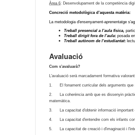
Àrea 6
: Desenvolupament de la competència digita
Concreció metodològica d’aquesta matèria:
La metodologia d'ensenyament-aprenentatge s'ag
Treball presencial
 a l’aula física, 
parti
Treball dirigit fora de l’aula
: 
posada en 
Treball autònom de l’estudiantat
: 
lect
Avaluació
Com s'avaluarà?
L'avaluació serà marcadament formativa valoran
1. El fonament curricular dels arguments que s'u
2. La coherència amb que es dissenyin pràctiques
matemàtica.
3. La capacitat d'obtenir informació important d'
4. La capacitat d'entendre com els infants con
5. La capacitat de creació i d'imaginació i l'int