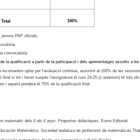
100%
Total
s proves PAP oficials.
ocatòria.
na convocatòria.
de la qualificació a partir de la participació i dels aprenentatges assolits a le
a recomanem optar per l’avaluació continua, assistint al 100% de les sessions 
inal si tot i haver suspès l’assignatura el curs 24-25 (o anteriors) té tots el
n i aquest pondera el 75% de la qualificació final.
t matemàtic dels 0 als 6 anys
. Propostes didàctiques. Eumo Editorial
Educación Matemática.
Sociedad andaluza de profesores de matemáticas Tha