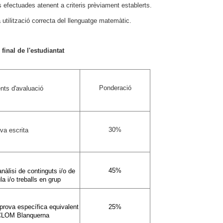
efectuades atenent a criteris prèviament establerts.
 utilització correcta del llenguatge matemàtic.
final de l'estudiantat
Ponderació
nts d'avaluació
30%
va escrita
45%
anàlisi de continguts i/o de
la i/o treballs en grup
prova específica equivalent
25%
CLOM Blanquerna