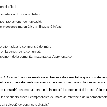
 en el càlcul.
temàtics a l'Educació Infantil
emes, raonament i comunicació.
els processos matemàtics a l'Educació Infantil
ge orientada a la comprensió del món.
s en la gènesi de la comunitat.
olupament de la comunitat matemàtica d'aprenentatge.
 l'Educació Infantil
es realitzarà en tasques d'aprenentatge que consisteixen 
antil i els comportaments matemàtics dels nens i les nenes d'aquestes edats.
l que consistirà fonamentalment en la indagació i comprensió del sentit d'algu
larà les següents àrees i competències del marc de refèrencia de la competència
ca i selecció de continguts digitals”