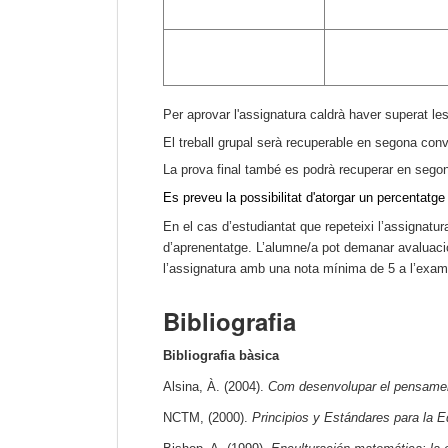
P
er aprovar l'assignatura
caldrà haver superat le
El treball grupal serà recuperable en segona conv
La prova final també es podrà recuperar en sego
Es preveu la possibilitat d'atorgar un percentatge 
En el cas d’estudiantat que repeteixi l’assignatur
d’aprenentatge.
L’alumne/a pot demanar avaluació f
l’assignatura amb una nota mínima de 5 a l’exame
Bibliografia
Bibliografia bàsica
Alsina, À. (2004).
Com desenvolupar el pensamen
NCTM, (2000).
Principios y Estándares para la 