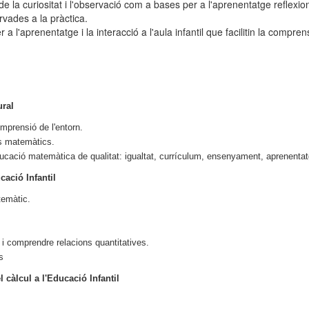
a curiositat i l'observació com a bases per a l'aprenentatge reflexion
vades a la pràctica.
a l'aprenentatge i la interacció a l'aula infantil que facilitin la compr
ural
mprensió de l'entorn.
ts matemàtics.
ducació matemàtica de qualitat: igualtat, currículum, ensenyament, aprenentatg
ucació Infantil
temàtic.
i comprendre relacions quantitatives.
s
l càlcul a l'Educació Infantil