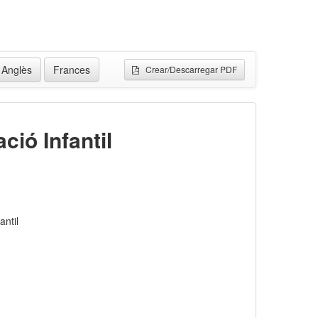
Anglès
Frances
Crear/Descarregar PDF
ció Infantil
antil