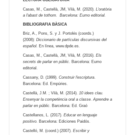
Casas, M., Castellà, JM, Vilà, M. (2020).
L'oratòria
a l'abast de tothom.
Barcelona: Eumo editorial.
BIBLIOGRAFIA BÀSICA
Briz, A., Pons, S. y J. Portolés (coords.)
(2008):
Diccionario de partículas discursivas del
español.
En línea,
www.dpde.es
.
Casas, M., Castellà, JM, Vilà, M. (2016).
Els
secrets de parlar en públic
. Barcelona: Eumo
editorial.
Cassany, D. (1999).
Construir l'escriptura
.
Barcelona: Ed. Empúries.
Castellà, J.M. ; Vilà, M. (2014).
10 idees clau.
Ensenyar la competència oral a classe. Aprendre a
parlar en públic
.
Barcelona: Ed. Graó
Castellanos, L. (2017).
Educar en lenguaje
positivo.
Barcelona: Ediciones Paidós.
Castelló, M. (coord.) (2007).
Escribir y