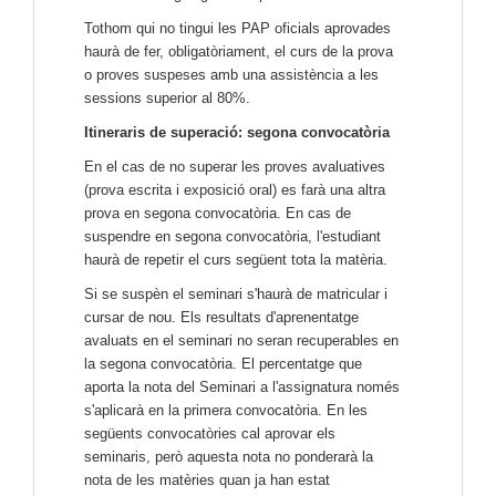
Tothom qui no tingui les PAP oficials aprovades
haurà de fer, obligatòriament, el curs de la prova
o proves suspeses amb una assistència a les
sessions superior al 80%.
Itineraris de superació: segona convocatòria
En el cas de no superar les proves avaluatives
(prova escrita i exposició oral) es farà una altra
prova en segona convocatòria.
En cas de
suspendre en segona convocatòria, l'estudiant
haurà de repetir el curs següent tota la matèria.
Si se suspèn el seminari s'haurà de matricular i
cursar de nou. Els resultats d'aprenentatge
avaluats en el seminari no seran recuperables en
la segona convocatòria. El percentatge que
aporta la nota del Seminari a l'assignatura només
s'aplicarà en la primera convocatòria. En les
següents convocatòries cal aprovar els
seminaris, però aquesta nota no ponderarà la
nota de les matèries quan ja han estat