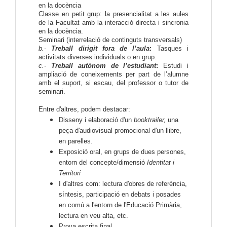
en la docència
Classe en petit grup
: la presencialitat a les aules 
de la Facultat 
amb la interacció directa i sincronia 
en la docència
.
Seminari
 (interrelació de continguts transversals)
b.- 
Treball dirigit fora de l’aula
: 
Tasques i 
activitats diverses individuals o en grup.
c.-
 Treball autònom de l’estudiant
: 
Estudi i 
ampliació de coneixements per part de l’alumne 
amb el suport, si escau, del professor o tutor de 
seminari.
Entre d'altres, podem destacar:
Disseny i elaboració d'un
booktrailer,
una
peça d'audiovisual promocional d'un llibre,
en parelles.
Exposició oral, en grups de dues persones,
entorn del concepte/dimensió
Identitat i
Territori
I d'altres com: lectura d'obres de referència,
síntesis, participació en debats i posades
en comú a l'entorn de l'Educació Primària,
lectura en veu alta, etc.
Prova escrita final.