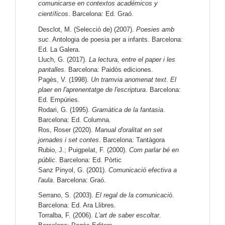
comunicarse en contextos académicos y
científicos
. Barcelona: Ed. Graó.
Desclot, M. (Selecció de) (2007).
Poesies amb
suc
. Antologia de poesia per a infants. Barcelona:
Ed. La Galera.
Lluch, G. (2017).
La lectura, entre el paper i les
pantalles.
Barcelona: Paidós ediciones.
Pagès, V. (1998).
Un tramvia anomenat text. El
plaer en l'aprenentatge de l'escriptura
. Barcelona:
Ed. Empúries.
Rodari, G. (1995).
Gramàtica de la fantasia
.
Barcelona: Ed. Columna.
Ros, Roser (2020).
Manual d'oralitat en set
jornades i set contes
. Barcelona: Tantàgora
Rubio, J.; Puigpelat, F. (2000).
Com parlar bé en
públic
. Barcelona: Ed. Pòrtic
Sanz Pinyol, G. (2001).
Comunicació efectiva a
l'aula
. Barcelona: Graó.
Serrano, S. (2003).
El regal de la comunicaci
ó.
Barcelona: Ed. Ara Llibres.
Torralba, F. (2006).
L'art de saber escoltar
.