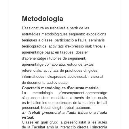
Metodologia
L'assignatura es treballarà a partir de les
estratègies metodològiques següents: exposicions
teòriques a classe; participació a l'aula; seminaris
teoricopràctics; activitats d'expressió oral; treballs,
aprenentatge basat en tasques; dossier
d'aprenentatge i tutories de seguiment;
aprenentatge col·laboratiu; estudi de textos
referencials; activitats de pràctiques dirigides,
informàtiques i d'expressió audiovisual; i visionat
de documents audiovisuals.
Concreció metodològica d’aquesta matèria:
La metodologia d'ensenyament-aprenentatge 
s'agrupa en tres modalitats a través de les quals 
es treballen les competències de la matèria: treball 
presencial, treball dirigit i treball autònom.
a.- 
Treball presencial
 a l’aula física o a l’aula 
virtual
:
Classe en gran grup
: la presencialitat a les aules 
de la Facultat amb la interacció directa i sincronia 