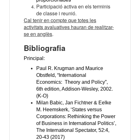
Participació activa en els terminis
de classe i reunió.
Cal tenir en compte que totes les
activitats avaluatives hauran de realitzar-
se en anglès
.
Bibliografia
Principal:
Paul R. Krugman and Maurice
Obstfeld, “International
Economics: Theory and Policy”,
6th edition, Addison-Wesley, 2002.
(K-O)
Milan Babic, Jan Fichtner & Eelke
M. Heemskerk, ‘States versus
Corporations: Rethinking the Power
of Business in International Politics’,
The International Spectator, 52:4,
20-43 (2017)