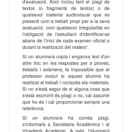
d'avaluació. Això inclou tant el plagi de
textos (o fragments de textos) o de
qualsevol material audiovisual que es
presenti com a treball propi per a la seva
avaluació, com qualsevol irregularitat en
l'obligació de l'estudiant d'identificar-se
abans de l'inici de cada examen oficial o
durant la realització del mateix”.
Si un alumne/a copia i enganxa text d'un
altre lloc en les respostes per a proves,
treballs i exàmens, fa impossible que el
professor avaluï si aquest alumne ha
realitzat el treball i comprès els materials.
Si no s'està segur de si alguna cosa que
s'està escrivint és plagi o no, cal assumir
que ho és i cal proporcionar sempre una
referència.
Si un alumne/a ha comès plagi,
s'informarà a Secretaria Acadèmica i al
Vicedegà Acadèmic. A més, l'alumne/a