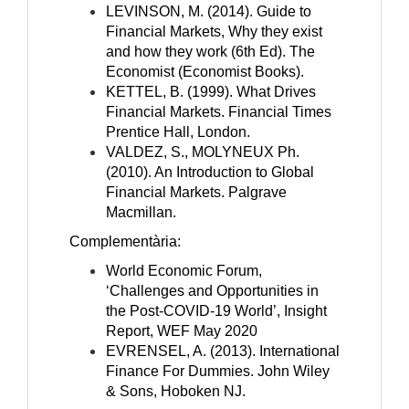
LEVINSON, M. (2014). Guide to
Financial Markets, Why they exist
and how they work (6th Ed). The
Economist (Economist Books).
KETTEL, B. (1999). What Drives
Financial Markets. Financial Times
Prentice Hall, London.
VALDEZ, S., MOLYNEUX Ph.
(2010). An Introduction to Global
Financial Markets. Palgrave
Macmillan.
Complementària:
World Economic Forum,
‘Challenges and Opportunities in
the Post-COVID-19 World’, Insight
Report, WEF May 2020
EVRENSEL, A. (2013). International
Finance For Dummies. John Wiley
& Sons, Hoboken NJ.