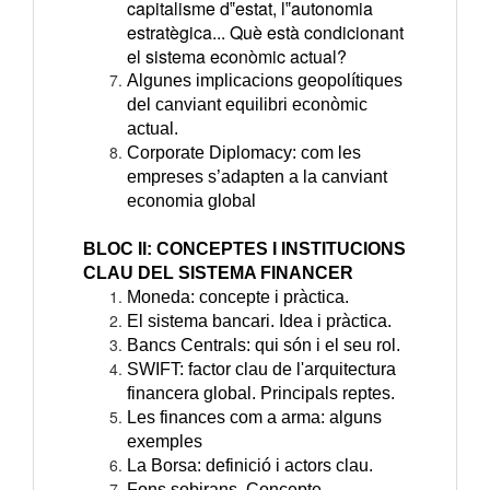
capitalisme d‟estat, l‟autonomia
estratègica... Què està condicionant
el sistema econòmic actual?
Algunes implicacions geopolítiques
del canviant equilibri econòmic
actual.
Corporate Diplomacy: com les
empreses s’adapten a la canviant
economia global
BLOC II: CONCEPTES I INSTITUCIONS
CLAU DEL SISTEMA FINANCER
Moneda: concepte i pràctica.
El sistema bancari. Idea i pràctica.
Bancs Centrals: qui són i el seu rol.
SWIFT: factor clau de l'arquitectura
financera global. Principals reptes.
Les finances com a arma: alguns
exemples
La Borsa: definició i actors clau.
Fons sobirans. Concepte,