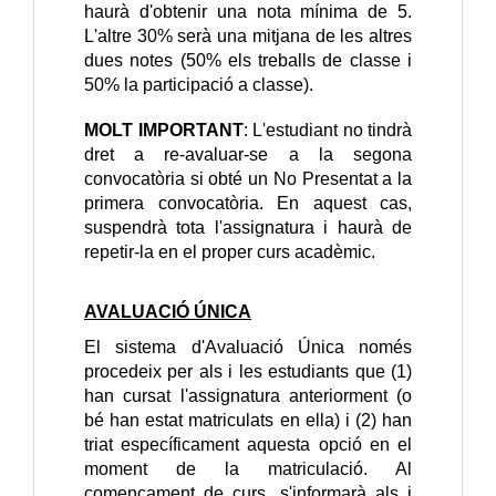
haurà d'obtenir una nota mínima de 5.
L'altre 30% serà una mitjana de les altres
dues notes (50% els treballs de classe i
50% la participació a classe).
MOLT IMPORTANT
: L'estudiant no tindrà
dret a re-avaluar-se a la segona
convocatòria si obté un No Presentat a la
primera convocatòria. En aquest cas,
suspendrà tota l'assignatura i haurà de
repetir-la en el proper curs acadèmic.
AVALUACIÓ ÚNICA
El sistema d'Avaluació Única només
procedeix per als i les estudiants que (1)
han cursat l'assignatura anteriorment (o
bé han estat matriculats en ella) i (2) han
triat específicament aquesta opció en el
moment de la matriculació. Al
començament de curs, s'informarà als i