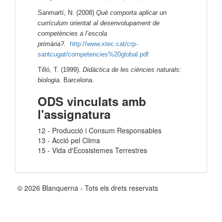
Sanmartí, N. (2008)
Què comporta aplicar un
currículum orientat al desenvolupament de
competències a l’escola
primària?
.
http://www.xtec.cat/crp-
santcugat/competencies%20global.pdf
Tilló, T. (1999).
Didàctica de les ciències naturals:
biologia
. Barcelona.
ODS vinculats amb
l'assignatura
12 - Producció i Consum Responsables
13 - Acció pel Clima
15 - Vida d'Ecosistemes Terrestres
© 2026 Blanquerna - Tots els drets reservats