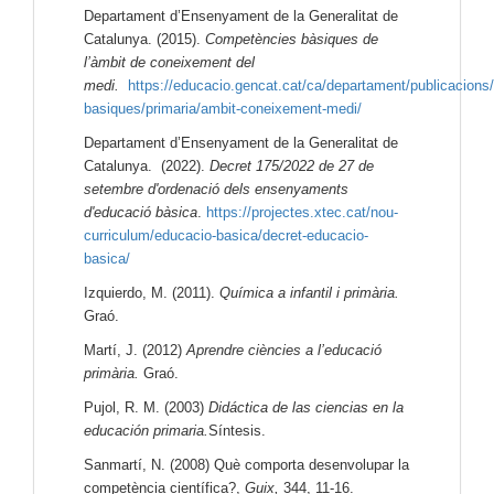
Departament d’Ensenyament de la Generalitat de
Catalunya. (2015).
Competències bàsiques de
l’àmbit de coneixement del
medi.
https://educacio.gencat.cat/ca/departament/publicacions
basiques/primaria/ambit-coneixement-medi/
Departament d’Ensenyament de la Generalitat de
Catalunya. (2022).
Decret 175/2022 de 27 de
setembre d'ordenació dels ensenyaments
d'educació bàsica
.
https://projectes.xtec.cat/nou-
curriculum/educacio-basica/decret-educacio-
basica/
Izquierdo, M. (2011).
Química a infantil i primària.
Graó.
Martí, J. (2012)
Aprendre ciències a l’educació
primària.
Graó.
Pujol, R. M. (2003)
Didáctica de las ciencias en la
educación primaria.
Síntesis.
Sanmartí, N. (2008) Què comporta desenvolupar la
competència científica?,
Guix,
344, 11-16.