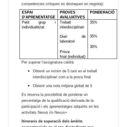
competències crítiques es destaquen en negreta):
ESPAI 
PROVES 
PONDERACIÓ
D’APRENENTATGE
AVALUATIVES
Petit grup i 
Treball 
35%
individualitzat
interdisciplinari
35%
Diari de 
laboratori
30%
Prova 
final (individual)
Per superar l’assignatura caldrà:
Obtenir un mínim de 5 tant en el treball
interdisciplinari com a la prova final
Obtenir una nota mitjana global de 5
Es reserva la possibilitat de ponderar un
percentatge de la qualificació derivada de la
participació i els aprenentatges adquirits en les
activitats Nexus i/o Nexus+
Itineraris de superació dels àmbits