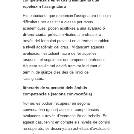
competencials en el cas d'estudiants que
repeteixin l'assignatura
Els estudiants que repeteixin l’assignatura i tinguin
dificultats per assistir a classe per raons
acadèmiques poden acollir-se a una
avaluació
diferenciada
, prèvia sol•licitud al professor a
través del formulari previst i en el termini establert
a nivell acadèmic del grau. Mitjançant aquesta
avaluació, l’estudiant haurà de fer aquelles
tasques i el seguiment que proposi el professor.
Aquesta sol•licitud caldrà tramitar-la durant el
termini de quinze dies des de l'inici de
l'assignatura.
Itineraris de superació dels àmbits
competencials (segona convocatòria)
Només es podran recuperar en segona
convocatòria (gener) aquelles competències
avaluades a través d’exàmens i/o de treballs. En
aquest cas, tenint en compte els nivells de domini
no superats, es dissenyaran activitats d’avaluació