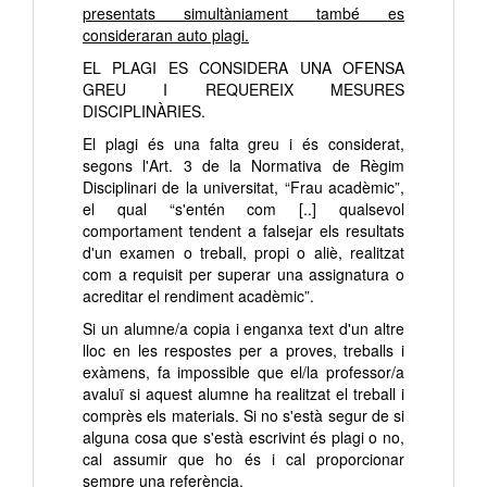
presentats simultàniament també es
consideraran auto plagi.
EL PLAGI ES CONSIDERA UNA OFENSA
GREU I REQUEREIX MESURES
DISCIPLINÀRIES.
El plagi és una falta greu i és considerat,
segons l'Art. 3 de la Normativa de Règim
Disciplinari de la universitat, “Frau acadèmic”,
el qual “s'entén com [..] qualsevol
comportament tendent a falsejar els resultats
d'un examen o treball, propi o aliè, realitzat
com a requisit per superar una assignatura o
acreditar el rendiment acadèmic”.
Si un alumne/a copia i enganxa text d'un altre
lloc en les respostes per a proves, treballs i
exàmens, fa impossible que el/la professor/a
avaluï si aquest alumne ha realitzat el treball i
comprès els materials. Si no s'està segur de si
alguna cosa que s'està escrivint és plagi o no,
cal assumir que ho és i cal proporcionar
sempre una referència.