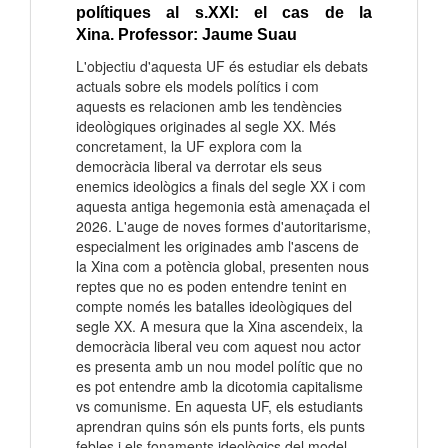
polítiques al s.XXI: el cas de la
Xina.
Professor:
Jaume Suau
L'objectiu d'aquesta UF és estudiar els debats
actuals sobre els models polítics i com
aquests es relacionen amb les tendències
ideològiques originades al segle XX. Més
concretament, la UF explora com la
democràcia liberal va derrotar els seus
enemics ideològics a finals del segle XX i com
aquesta antiga hegemonia està amenaçada el
2026. L'auge de noves formes d'autoritarisme,
especialment les originades amb l'ascens de
la Xina com a potència global, presenten nous
reptes que no es poden entendre tenint en
compte només les batalles ideològiques del
segle XX. A mesura que la Xina ascendeix, la
democràcia liberal veu com aquest nou actor
es presenta amb un nou model polític que no
es pot entendre amb la dicotomia capitalisme
vs comunisme. En aquesta UF, els estudiants
aprendran quins són els punts forts, els punts
febles i els fonaments ideològics del model