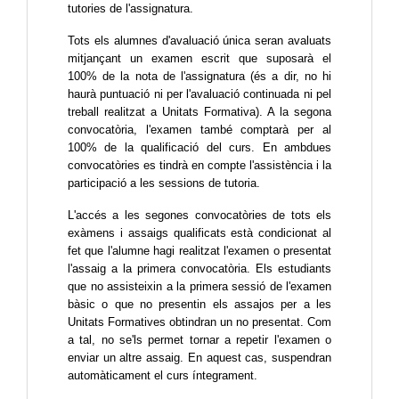
tutories de l'assignatura.
Tots els alumnes d'avaluació única seran avaluats 
mitjançant un examen escrit que suposarà el 
100% de la nota de l'assignatura (és a dir, no hi 
haurà puntuació ni per l'avaluació continuada ni pel 
treball realitzat a Unitats Formativa). A la segona 
convocatòria, l'examen també comptarà per al 
100% de la qualificació del curs. En ambdues 
convocatòries es tindrà en compte l'assistència i la 
participació a les sessions de tutoria.
L'accés a les segones convocatòries de tots els 
exàmens i assaigs qualificats està condicionat al 
fet que l'alumne hagi realitzat l'examen o presentat 
l'assaig a la primera convocatòria. Els estudiants 
que no assisteixin a la primera sessió de l'examen 
bàsic o que no presentin els assajos per a les 
Unitats Formatives obtindran un no presentat. Com 
a tal, no se'ls permet tornar a repetir l'examen o 
enviar un altre assaig. En aquest cas, suspendran 
automàticament el curs íntegrament.