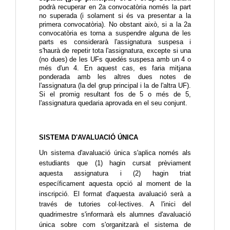
podrà recuperar en 2a convocatòria només la part 
no superada (i solament si és va presentar a la 
primera convocatòria). No obstant això, si a la 2a 
convocatòria es torna a suspendre alguna de les 
parts es considerarà l'assignatura suspesa i 
s'haurà de repetir tota l'assignatura, excepte si una 
(no dues) de les UFs quedés suspesa amb un 4 o 
més d'un 4. En aquest cas, es faria mitjana 
ponderada amb les altres dues notes de 
l'assignatura (la del grup principal i la de l'altra UF). 
Si el promig resultant fos de 5 o més de 5, 
l'assignatura quedaria aprovada en el seu conjunt.
SISTEMA D'AVALUACIÓ ÚNICA
Un sistema d'avaluació única s'aplica només als 
estudiants que (1) hagin cursat prèviament 
aquesta assignatura i (2) hagin triat 
específicament aquesta opció al moment de la 
inscripció. El format d'aquesta avaluació serà a 
través de tutories col·lectives. A l'inici del 
quadrimestre s'informarà els alumnes d'avaluació 
única sobre com s'organitzarà el sistema de 