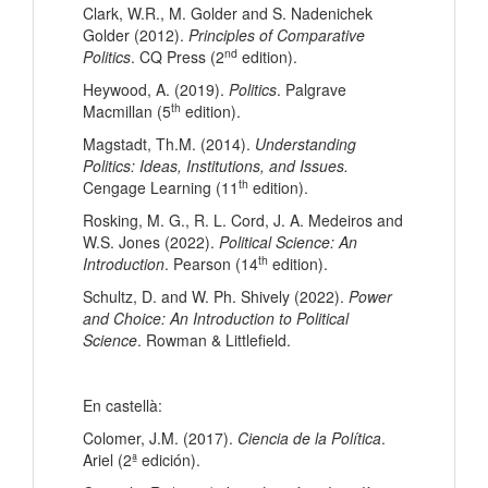
Clark, W.R., M. Golder and S. Nadenichek
Golder (2012).
Principles of Comparative
nd
Politics
. CQ Press (2
edition).
Heywood, A. (2019).
Politics
. Palgrave
th
Macmillan (5
edition).
Magstadt, Th.M. (2014).
Understanding
Politics: Ideas, Institutions, and Issues.
th
Cengage Learning (11
edition).
Rosking, M. G., R. L. Cord, J. A. Medeiros and
W.S. Jones (2022).
Political Science: An
th
Introduction
. Pearson (14
edition).
Schultz, D. and W. Ph. Shively (2022).
Power
and Choice: An Introduction to Political
Science
. Rowman & Littlefield.
En castellà:
Colomer, J.M. (2017).
Ciencia de la Política
.
Ariel (2ª edición).