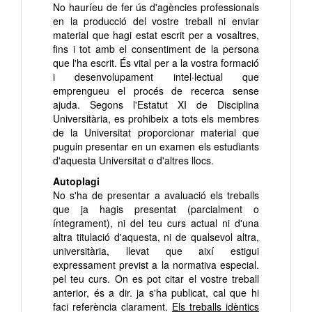
No hauríeu de fer ús d'agències professionals
en la producció del vostre treball ni enviar
material que hagi estat escrit per a vosaltres,
fins i tot amb el consentiment de la persona
que l'ha escrit. És vital per a la vostra formació
i desenvolupament intel·lectual que
emprengueu el procés de recerca sense
ajuda. Segons l'Estatut XI de Disciplina
Universitària, es prohibeix a tots els membres
de la Universitat proporcionar material que
puguin presentar en un examen els estudiants
d'aquesta Universitat o d'altres llocs.
Autoplagi
No s'ha de presentar a avaluació els treballs
que ja hagis presentat (parcialment o
íntegrament), ni del teu curs actual ni d'una
altra titulació d'aquesta, ni de qualsevol altra,
universitària, llevat que així estigui
expressament previst a la normativa especial.
pel teu curs. On es pot citar el vostre treball
anterior, és a dir. ja s'ha publicat, cal que hi
faci referència clarament.
Els treballs idèntics