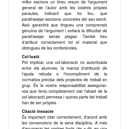
millor escriure un breu resum de l'argument
general de l'autor amb les vostres pròpies
paraules, indicant que ho feu, que
parafrasejar seccions concretes del seu escrit.
Això garantirà que tingueu una comprensió
genuïna de l'argument i evitarà la dificultat de
parafrasejar sense plagiar. També heu
d'atribuir correctament tot el material que
obtingueu de les conferències.
Col·lusió
Pot implicar una col·laboració no autoritzada
entre els alumnes, la manca d'atribució de
l'ajuda rebuda o l'incompliment de la
normativa precisa dels projectes de treball en
grup. És la vostra responsabilitat assegurar-
vos que teniu completament clar l'abast de la
col·laboració permesa i quines parts del treball
han de ser pròpies.
Citació inexacte
És important citar correctament, d'acord amb
les convencions de la seva disciplina. A més
d'enumerar les vostres fonts (és a dir, en una