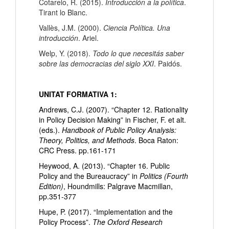
Cotarelo, R. (2015).
Introducción a la política
.
Tirant lo Blanc.
Vallès, J.M. (2000).
Ciencia Política. Una
introducción
. Ariel.
Welp, Y. (2018).
Todo lo que necesitás saber
sobre las democracias del siglo XXI
. Paidós.
UNITAT FORMATIVA 1:
Andrews, C.J. (2007). “Chapter 12. Rationality
in Policy Decision Making” in Fischer, F. et alt.
(eds.).
Handbook of Public Policy Analysis:
Theory, Politics, and Methods
. Boca Raton:
CRC Press. pp.161-171
Heywood, A. (2013). “Chapter 16. Public
Policy and the Bureaucracy” in
Politics (Fourth
Edition)
, Houndmills: Palgrave Macmillan,
pp.351-377
Hupe, P. (2017). “Implementation and the
Policy Process”.
The Oxford Research