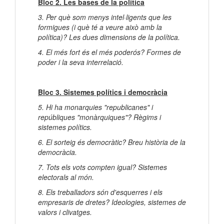
Bloc 2. Les bases de la política
3. Per què som menys intel·ligents que les
formigues (i què té a veure això amb la
política)? Les dues dimensions de la política.
4. El més fort és el més poderós? Formes de
poder i la seva interrelació.
Bloc 3. Sistemes polítics i democràcia
5. Hi ha monarquies "republicanes" i
repúbliques "monàrquiques"? Règims i
sistemes polítics.
6. El sorteig és democràtic? Breu història de la
democràcia.
7. Tots els vots compten igual? Sistemes
electorals al món.
8. Els treballadors són d'esquerres i els
empresaris de dretes? Ideologies, sistemes de
valors i clivatges.