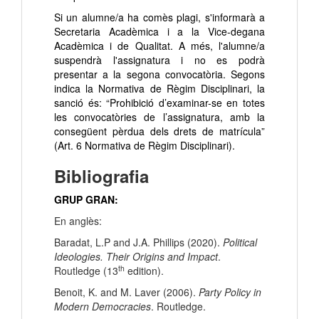
Si un alumne/a ha comès plagi, s'informarà a
Secretaria Acadèmica i a la Vice-degana
Acadèmica i de Qualitat. A més, l'alumne/a
suspendrà l'assignatura i no es podrà
presentar a la segona convocatòria. Segons
indica la Normativa de Règim Disciplinari, la
sanció és: “Prohibició d’examinar-se en totes
les convocatòries de l’assignatura, amb la
consegüent pèrdua dels drets de matrícula”
(Art. 6 Normativa de Règim Disciplinari).
Bibliografia
GRUP GRAN:
En anglès:
Baradat, L.P and J.A. Phillips (2020).
Political
Ideologies. Their Origins and Impact
.
th
Routledge (13
edition).
Benoit, K. and M. Laver (2006).
Party Policy in
Modern Democracies
. Routledge.