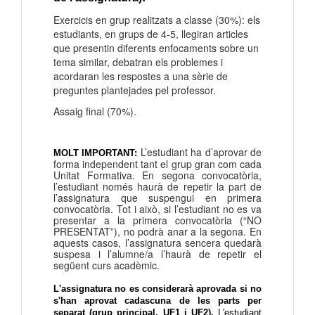
Exercicis en grup realitzats a classe (30%): els
estudiants, en grups de 4-5, llegiran articles
que presentin diferents enfocaments sobre un
tema similar, debatran els problemes i
acordaran les respostes a una sèrie de
preguntes plantejades pel professor.
Assaig final (70%).
L’estudiant ha d’aprovar de
MOLT IMPORTANT: 
forma independent tant el grup gran com cada
Unitat Formativa. En segona convocatòria,
l’estudiant només haurà de repetir la part de
l’assignatura que suspengui en primera
convocatòria. Tot i això, si l’estudiant no es va
presentar a la primera convocatòria (“NO
PRESENTAT”), no podrà anar a la segona. En
aquests casos, l’assignatura sencera quedarà
suspesa i l’alumne/a l’haurà de repetir el
següent curs acadèmic.
L'assignatura no es considerarà aprovada si no 
s'han aprovat cadascuna de les parts per 
separat (grup principal, UF1 i UF2).
 L'estudiant 