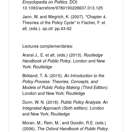
Encyclopedia on Politics
. DOI:
10.1093/acrefore/9780190228637.013.125
Jann, W. and Wegrich, K. (2007). "Chapter 4.
Theories of the Policy Cycle" in Fischer, F. et
alt. (eds.).
op.cit.
pp.43-62
Lectures complementàries:
Araral J., E. et alt. (eds.) (2013).
Routledge
Handbook of Public Policy
. London and New
York: Routledge
Birkland, T. A. (2015).
An Introduction to the
Policy Process: Theories, Concepts, and
Models of Public Policy Making (Third Edition).
London and New York: Routledge
Dunn, W. N. (2018).
Public Policy Analysis: An
Integrated Approach (Sixth edition).
London
and New York: Routledge
Moran, M.; Rein, M.; and Goodin, R.E. (eds.)
(2006).
The Oxford Handbook of Public Policy
.