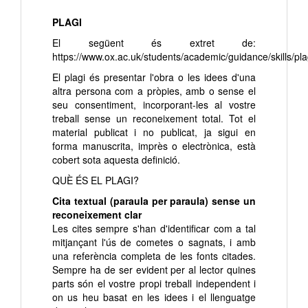
PLAGI
El següent és extret de:
https://www.ox.ac.uk/students/academic/guidance/skills/pl
El plagi és presentar l'obra o les idees d'una
altra persona com a pròpies, amb o sense el
seu consentiment, incorporant-les al vostre
treball sense un reconeixement total. Tot el
material publicat i no publicat, ja sigui en
forma manuscrita, imprès o electrònica, està
cobert sota aquesta definició.
QUÈ ÉS EL PLAGI?
Cita textual (paraula per paraula) sense un
reconeixement clar
Les cites sempre s'han d'identificar com a tal
mitjançant l'ús de cometes o sagnats, i amb
una referència completa de les fonts citades.
Sempre ha de ser evident per al lector quines
parts són el vostre propi treball independent i
on us heu basat en les idees i el llenguatge