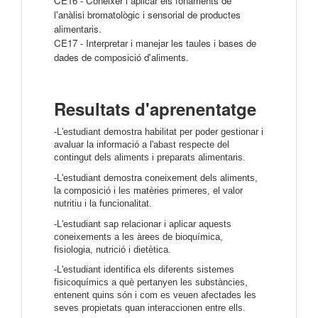
CE16 - Conèixer i aplicar els fonaments de
l'anàlisi bromatològic i sensorial de productes
alimentaris.
CE17 - Interpretar i manejar les taules i bases de
dades de composició d'aliments.
Resultats d'aprenentatge
-L'estudiant demostra habilitat per poder gestionar i
avaluar la informació a l'abast respecte del
contingut dels aliments i preparats alimentaris.
-L'estudiant demostra coneixement dels aliments,
la composició i les matèries primeres, el valor
nutritiu i la funcionalitat.
-L'estudiant sap relacionar i aplicar aquests
coneixements a les àrees de bioquímica,
fisiologia, nutrició i dietètica.
-L'estudiant identifica els diferents sistemes
fisicoquímics a què pertanyen les substàncies,
entenent quins són i com es veuen afectades les
seves propietats quan interaccionen entre ells.