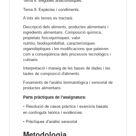
Tema 8. Begudes analcohòliques.
Tema 9. Espècies i condiments.
A tots els temes es tractarà:
Descripció dels aliments, productes alimentaris i
ingredients alimentaris. Composició química,
propietats fisicoquímiques, valor
nutritiu, biodisponibilitat, característiques
organolèptiques i les modificacions que pateixen
com a conseqüència dels processos tecnològics i
culinaris.
Interpretació i maneig de les bases de dades i les
taules de composició d'aliments.
Fonaments de l'anàlisi bromatològica i sensorial de
productes alimentaris.
Parts pràctiques de l'assignatura:
• Resolució de casos pràctics i exercicis basats
en continguts teòrics i evidències.
• Pràctiques d'anàlisi sensorial
Metodologia