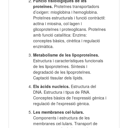
Funció fisiològiques de les
proteïnes.
Proteïnes transportadors
d’oxigen: mioglobina i hemoglobina.
Proteïnes estructurals i funció contràctil:
actina i miosina, col·lagen i
glicoproteïnes i proteoglicans. Proteïnes
amb funció catalítica: Enzims:
conceptes bàsics, cinètica i regulació
enzimàtica.
Metabolisme de les lipoproteïnes.
Estructura i característiques funcionals
de les lipoproteïnes. Síntesis i
degradació de les lipoproteïnes.
Captació tissular dels lípids.
Els àcids nucleics.
Estructura del
DNA. Estructura i tipus de RNA.
Conceptes bàsics de l'expressió gènica i
regulació de l'expressió gènica.
Les membranes cel·lulars.
Components i estructura de les
membranes cel·lulars. Transport de