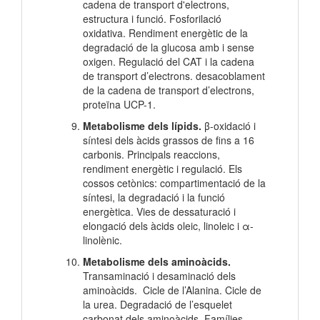
cadena de transport d'electrons,
estructura i funció. Fosforilació
oxidativa. Rendiment energètic de la
degradació de la glucosa amb i sense
oxigen. Regulació del CAT i la cadena
de transport d’electrons. desacoblament
de la cadena de transport d’electrons,
proteïna UCP-1.
Metabolisme dels lípids.
β-oxidació i
síntesi dels àcids grassos de fins a 16
carbonis. Principals reaccions,
rendiment energètic i regulació. Els
cossos cetònics: compartimentació de la
síntesi, la degradació i la funció
energètica. Vies de dessaturació i
elongació dels àcids oleic, linoleic i α-
linolènic.
Metabolisme dels aminoàcids.
Transaminació i desaminació dels
aminoàcids. Cicle de l’Alanina. Cicle de
la urea. Degradació de l’esquelet
carbonat dels aminoàcids. Famílies