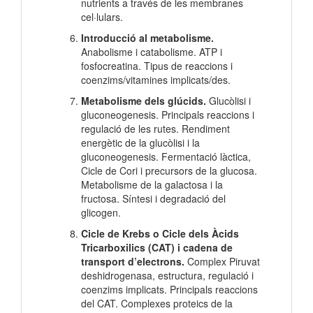
nutrients a través de les membranes
cel·lulars.
Introducció al metabolisme.
Anabolisme i catabolisme. ATP i
fosfocreatina. Tipus de reaccions i
coenzims/vitamines implicats/des.
Metabolisme dels glúcids.
Glucòlisi i
gluconeogenesis. Principals reaccions i
regulació de les rutes. Rendiment
energètic de la glucòlisi i la
gluconeogenesis. Fermentació làctica,
Cicle de Cori i precursors de la glucosa.
Metabolisme de la galactosa i la
fructosa. Síntesi i degradació del
glicogen.
Cicle de Krebs o Cicle dels Àcids
Tricarboxilics (CAT) i cadena de
transport d’electrons.
Complex Piruvat
deshidrogenasa, estructura, regulació i
coenzims implicats. Principals reaccions
del CAT. Complexes proteics de la