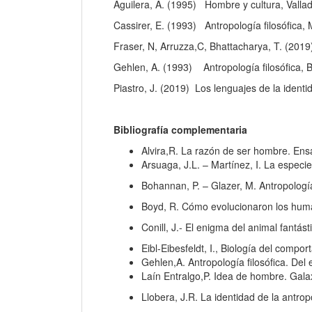
Aguilera, A. (1995) Hombre y cultura, Vallado
Cassirer, E. (1993) Antropología filosófica,
Fraser, N, Arruzza,C, Bhattacharya, T. (201
Gehlen, A. (1993) Antropología filosófica, 
Piastro, J. (2019) Los lenguajes de la ident
Bibliografía complementaria
Alvira,R. La razón de ser hombre. Ensa
Arsuaga, J.L. – Martínez, I. La espec
Bohannan, P. – Glazer, M. Antropologí
Boyd, R. Cómo evolucionaron los huma
Conill, J.- El enigma del animal fantás
Eibl-Eibesfeldt, I., Biología del comp
Gehlen,A. Antropología filosófica. De
Laín Entralgo,P. Idea de hombre. Gala
Llobera, J.R. La identidad de la antr