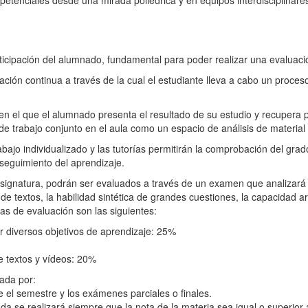
etenciales desde una mirada poliédrica y en equipos interdisciplinare
rticipación del alumnado, fundamental para poder realizar una evaluac
ación continua a través de la cual el estudiante lleva a cabo un proces
en el que el alumnado presenta el resultado de su estudio y recupera p
e trabajo conjunto en el aula como un espacio de análisis de material es
rabajo individualizado y las tutorías permitirán la comprobación del grad
 seguimiento del aprendizaje.
asignatura, podrán ser evaluados a través de un examen que analizará e
 de textos, la habilidad sintética de grandes cuestiones, la capacidad ar
gias de evaluación son las siguientes:
r diversos objetivos de aprendizaje: 25%
de textos y vídeos: 20%
mada por:
e el semestre y los exámenes parciales o finales.
a se realizará siempre que la nota de la materia sea igual o superior 