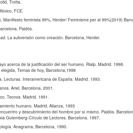
lid, Trotta.
 México, FCE.
9), Manifiesto feminista 99%, Herder/ Feminisme per al 99%(2019) Barc
Barcelona, Paidós.
idad. La subversión como creación. Barcelona, Herder.
yo acerca de la justificación del ser humano. Rialp. Madrid. 1998.
ie elegida, Temas de hoy, Barcelona,1998
a. Lecturas. Interamericana de España. Madrid. 1993.
nos. Ariel, Barcelona, 2001.
tico. Tecnos. Madrid. 1991.
ortamiento humano. Madrid, Alianza, 1993
l encuentro y descubrimiento del hombre por sí mismo. Paidós. Barcelo
xia Gutemberg-Círculo de Lectores. Barcelona. 1997.
opología. Anagrama, Barcelona, 1990.