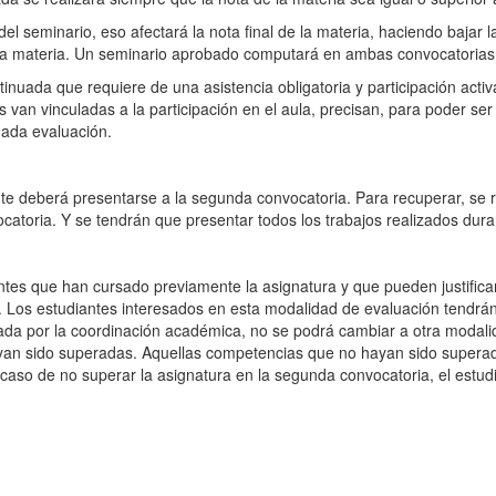
el seminario, eso afectará la nota final de la materia, haciendo bajar 
 la materia. Un seminario aprobado computará en ambas convocatoria
tinuada que requiere de una asistencia obligatoria y participación ac
 van vinculadas a la participación en el aula, precisan, para poder ser
uada evaluación.
nte deberá presentarse a la segunda convocatoria. Para recuperar, se
catoria. Y se tendrán que presentar todos los trabajos realizados dura
ntes que han cursado previamente la asignatura y que pueden justific
. Los estudiantes interesados ​​en esta modalidad de evaluación tendrá
ptada por la coordinación académica, no se podrá cambiar a otra modal
an sido superadas. Aquellas competencias que no hayan sido superad
aso de no superar la asignatura en la segunda convocatoria, el estudia