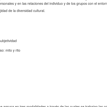
rsonales y en las relaciones del individuo y de los grupos con el ento
dad de la diversidad cultural.
ubjetividad
o: mito y rito
agrupa en tres modalidades a través de las cuales se trabajan las com