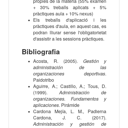
pròpies de la matèria (
55% examen
+ 30% treballs aplicats + 5%
pràctiques aula + 10% nexus)
Els treballs d'aplicació i les
pràctiques d'aula, en aquest cas, es
podran lliurar sense l'obligatorietat
d'assistir a les sessions pràctiques.
Bibliografia
Acosta, R. (2005). 
Gestión y 
administración de las 
organizaciones deportivas
. 
Paidotribo
Aguirre, A.; Castillo, A.; Tous, D. 
(1999). 
Administración de 
organizaciones. Fundamentos y 
aplicaciones
. Pirámide
Cardona Mejía, L. M., Padierna 
Cardona, J. C. (2017). 
Administración y gestión de 