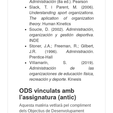
Administración
 (8a ed.). Pearson
Slack, T. i Parent, M. (2006). 
Understanding sport organizations. 
The aplication of organization 
theory
. Human Kinetics
Soucie, D. (2002). 
Administración, 
organización y gestión deportiva
. 
INDE
Stoner, J.A.; Freeman, R.; Gilbert, 
J.R. (1996). 
Administración
. 
Prentice-Hall
Villamarín, S. (2019). 
Administración de las 
organizaciones de educación física, 
recreación y deporte.
 Kinesis
ODS vinculats amb
l'assignatura (antic)
Aquesta matèria vetllarà pel compliment
dels Objectius de Desenvolupament