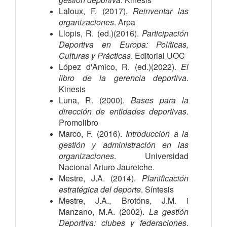
Laloux, F. (2017). 
Reinventar las 
organizaciones
. Arpa
Llopis, R. (ed.)(2016). 
Participación 
Deportiva en Europa: Políticas, 
Culturas y Prácticas
. Editorial UOC
López d'Amico, R. (ed.)(2022). 
El 
libro de la gerencia deportiva
. 
Kinesis
Luna, R. (2000). 
Bases para la 
dirección de entidades deportivas
. 
Promolibro
Marco, F. (2016). 
Introducción a la 
gestión y administración en las 
organizaciones
. Universidad 
Nacional Arturo Jauretche.
Mestre, J.A. (2014). 
Planificación 
estratégica del deporte
. Síntesis
Mestre, J.A., Brotóns, J.M. i 
Manzano, M.A. (2002). 
La gestión 
Deportiva: clubes y federaciones
. 