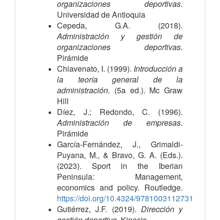
organizaciones deportivas
. 
Universidad de Antioquia
Cepeda, G.A. (2018). 
Administración y gestión de 
organizaciones deportivas
. 
Pirámide
Chiavenato, I. (1999). 
Introducción a 
la teoría general de la 
administración
. (5a ed.). Mc Graw 
Hill
Díez, J.; Redondo, C. (1996). 
Administración de empresas
. 
Pirámide
García-Fernández, J., Grimaldi-
Puyana, M., & Bravo, G. A. (Eds.).
(2023). Sport in the Iberian
Peninsula: Management,
economics and policy. Routledge.
https://doi.org/10.4324/9781003112731
Gutiérrez, J.F. (2019). 
Dirección y 
gestión deportiva
. Kinesis